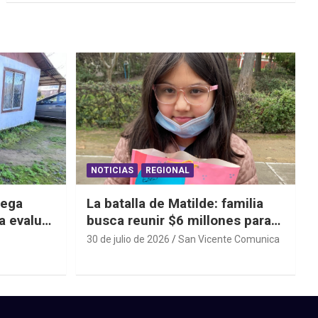
NOTICIAS
REGIONAL
iega
La batalla de Matilde: familia
a evaluar
busca reunir $6 millones para
ras el
una cirugía que no puede
30 de julio de 2026
San Vicente Comunica
esperar