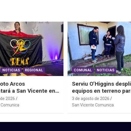
NOTICIAS
REGIONAL
COMUNAL
NOTICIAS
oto Arcos
Serviu O’Higgins despl
tará a San Vicente en
equipos en terreno par
al Junior de
daños habitacionales t
 de 2026
3 de agosto de 2026
ting Sudáfrica 2026
Sistema Frontal
e Comunica
San Vicente Comunica