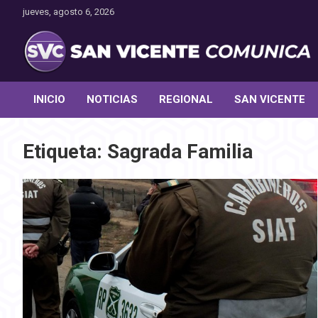
Saltar
jueves, agosto 6, 2026
al
contenido
Toda la actualidad noticiosa de nuestra comuna
San Vicente Comunica
INICIO
NOTICIAS
REGIONAL
SAN VICENTE
Etiqueta:
Sagrada Familia