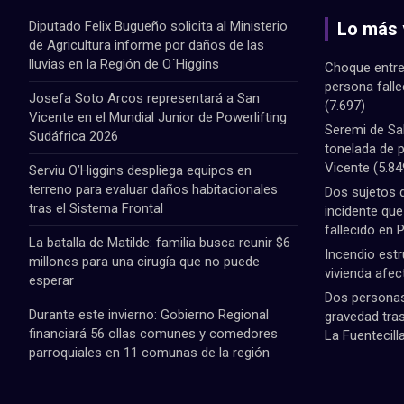
Diputado Felix Bugueño solicita al Ministerio
Lo más 
de Agricultura informe por daños de las
lluvias en la Región de O´Higgins
Choque entre
persona fall
Josefa Soto Arcos representará a San
(7.697)
Vicente en el Mundial Junior de Powerlifting
Seremi de Sa
Sudáfrica 2026
tonelada de 
Vicente
(5.84
Serviu O’Higgins despliega equipos en
terreno para evaluar daños habitacionales
Dos sujetos 
tras el Sistema Frontal
incidente qu
fallecido en 
La batalla de Matilde: familia busca reunir $6
Incendio estr
millones para una cirugía que no puede
vivienda afec
esperar
Dos personas 
Durante este invierno: Gobierno Regional
gravedad tras
financiará 56 ollas comunes y comedores
La Fuentecill
parroquiales en 11 comunas de la región