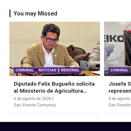
You may Missed
COMUNAL
NOTICIAS
REGIONAL
COMUNAL
Diputado Felix Bugueño solicita
Josefa S
al Ministerio de Agricultura
represen
informe por daños de las lluvias
el Mundi
6 de agosto de 2026
4 de agosto
en la Región de O´Higgins
Powerlif
San Vicente Comunica
San Vicent