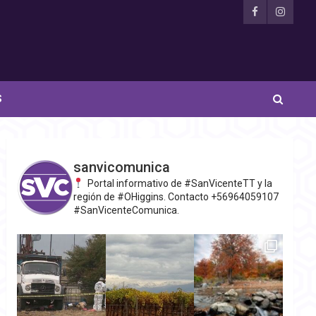
S
sanvicomunica
Portal informativo de #SanVicenteTT y la
región de #OHiggins. Contacto +56964059107
#SanVicenteComunica.