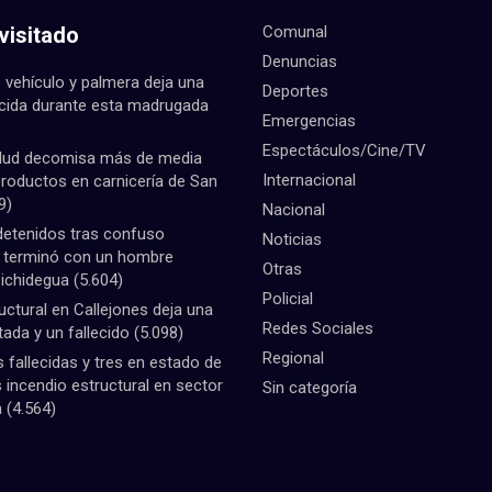
visitado
Comunal
Denuncias
 vehículo y palmera deja una
Deportes
ecida durante esta madrugada
Emergencias
Espectáculos/Cine/TV
lud decomisa más de media
Internacional
productos en carnicería de San
9)
Nacional
detenidos tras confuso
Noticias
e terminó con un hombre
Otras
Pichidegua
(5.604)
Policial
uctural en Callejones deja una
Redes Sociales
tada y un fallecido
(5.098)
Regional
fallecidas y tres en estado de
 incendio estructural en sector
Sin categoría
a
(4.564)