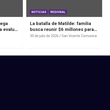
NOTICIAS
REGIONAL
iega
La batalla de Matilde: familia
a evaluar
busca reunir $6 millones para
ras el
una cirugía que no puede
30 de julio de 2026
San Vicente Comunica
esperar