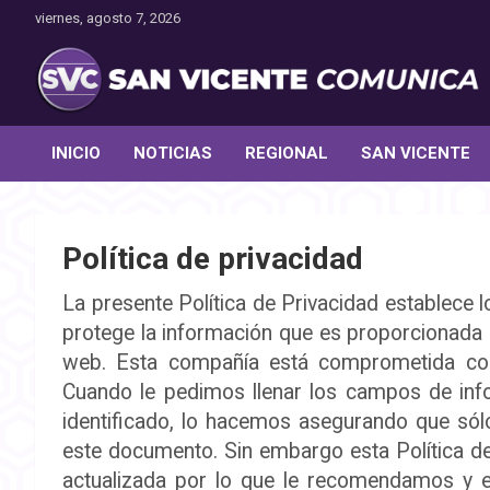
Saltar
viernes, agosto 7, 2026
al
contenido
Toda la actualidad noticiosa de nuestra comuna
San Vicente Comunica
INICIO
NOTICIAS
REGIONAL
SAN VICENTE
Política de privacidad
La presente Política de Privacidad establece 
protege la información que es proporcionada p
web. Esta compañía está comprometida con
Cuando le pedimos llenar los campos de inf
identificado, lo hacemos asegurando que só
este documento. Sin embargo esta Política d
actualizada por lo que le recomendamos y e