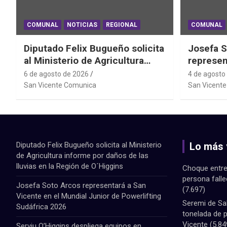
COMUNAL
NOTICIAS
REGIONAL
COMUNAL
Diputado Felix Bugueño solicita
Josefa S
al Ministerio de Agricultura
represen
informe por daños de las lluvias
el Mundi
6 de agosto de 2026
4 de agosto
en la Región de O´Higgins
Powerlif
San Vicente Comunica
San Vicent
Diputado Felix Bugueño solicita al Ministerio
Lo más 
de Agricultura informe por daños de las
lluvias en la Región de O´Higgins
Choque entre
persona fall
Josefa Soto Arcos representará a San
(7.697)
Vicente en el Mundial Junior de Powerlifting
Seremi de Sa
Sudáfrica 2026
tonelada de 
Vicente
(5.84
Serviu O’Higgins despliega equipos en