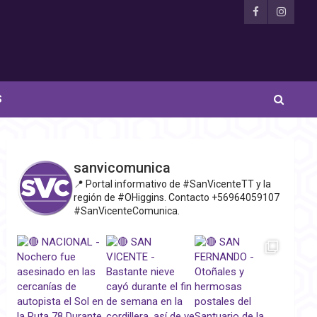
S
sanvicomunica
📍 Portal informativo de #SanVicenteTT y la
región de #OHiggins. Contacto +56964059107
#SanVicenteComunica.