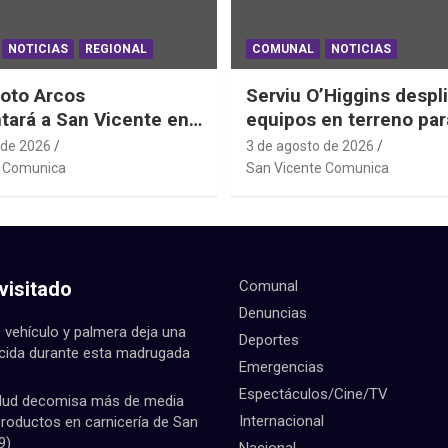
NOTICIAS
REGIONAL
COMUNAL
NOTICIAS
oto Arcos
Serviu O’Higgins despl
tará a San Vicente en
equipos en terreno par
al Junior de
daños habitacionales t
 de 2026
3 de agosto de 2026
ting Sudáfrica 2026
Sistema Frontal
e Comunica
San Vicente Comunica
visitado
Comunal
Denuncias
 vehículo y palmera deja una
Deportes
ecida durante esta madrugada
Emergencias
Espectáculos/Cine/TV
lud decomisa más de media
Internacional
productos en carnicería de San
9)
Nacional