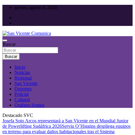
Saltar
jueves, agosto 6, 2026
al
contenido
Toda la actualidad noticiosa de nuestra comuna
Buscar
San Vicente Comunica
Buscar
Inicio
Noticias
Regional
San Vicente
Deportes
Policial
Cultural
Quiénes Somos
Destacado SVC
Josefa Soto Arcos representará a San Vicente en el Mundial Junior
de Powerlifting Sudáfrica 2026
Serviu O’Higgins despliega equipos
en terreno para evaluar daños habitacionales tras el Sistema