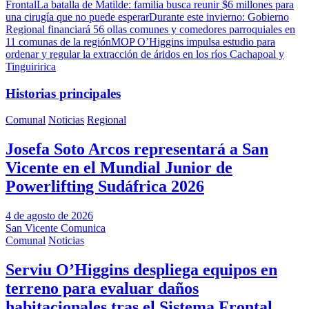
Frontal
La batalla de Matilde: familia busca reunir $6 millones para
una cirugía que no puede esperar
Durante este invierno: Gobierno
Regional financiará 56 ollas comunes y comedores parroquiales en
11 comunas de la región
MOP O’Higgins impulsa estudio para
ordenar y regular la extracción de áridos en los ríos Cachapoal y
Tinguiririca
Historias principales
Comunal
Noticias
Regional
Josefa Soto Arcos representará a San
Vicente en el Mundial Junior de
Powerlifting Sudáfrica 2026
4 de agosto de 2026
San Vicente Comunica
Comunal
Noticias
Serviu O’Higgins despliega equipos en
terreno para evaluar daños
habitacionales tras el Sistema Frontal