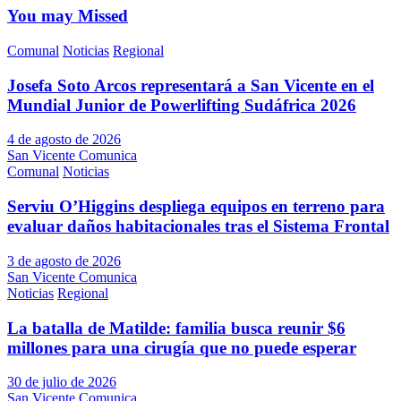
You may Missed
Comunal
Noticias
Regional
Josefa Soto Arcos representará a San Vicente en el
Mundial Junior de Powerlifting Sudáfrica 2026
4 de agosto de 2026
San Vicente Comunica
Comunal
Noticias
Serviu O’Higgins despliega equipos en terreno para
evaluar daños habitacionales tras el Sistema Frontal
3 de agosto de 2026
San Vicente Comunica
Noticias
Regional
La batalla de Matilde: familia busca reunir $6
millones para una cirugía que no puede esperar
30 de julio de 2026
San Vicente Comunica