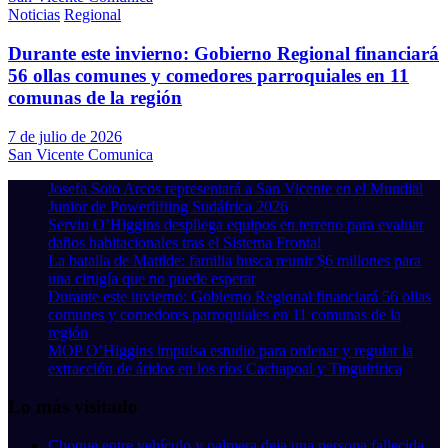
Noticias
Regional
Durante este invierno: Gobierno Regional financiará
56 ollas comunes y comedores parroquiales en 11
comunas de la región
7 de julio de 2026
San Vicente Comunica
Josefa Soto Arcos representará a San Vicente en el Mundial
Junior de Powerlifting Sudáfrica 2026
Serviu O’Higgins despliega equipos en terreno para evaluar
daños habitacionales tras el Sistema Frontal
La batalla de Matilde: familia busca reunir $6 millones para
una cirugía que no puede esperar
Durante este invierno: Gobierno Regional financiará 56 ollas
comunes y comedores parroquiales en 11 comunas de la
región
MOP O’Higgins impulsa estudio para ordenar y regular la
extracción de áridos en los ríos Cachapoal y Tinguiririca
Lo más visitado
Choque entre vehículo y palmera deja una persona fallecida