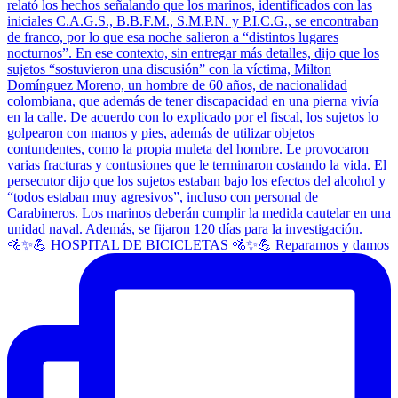
🚵✨💪 HOSPITAL DE BICICLETAS 🚵✨💪 Reparamos y damos