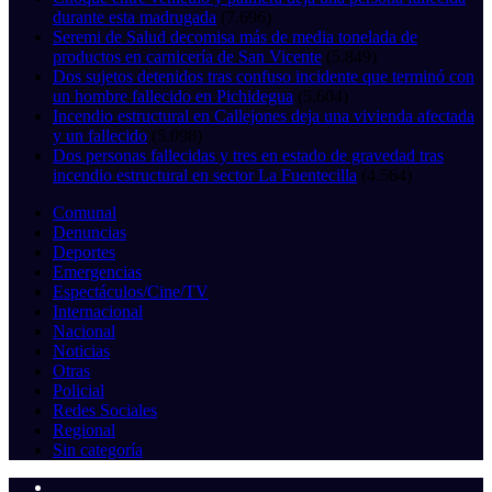
durante esta madrugada
(7.696)
Seremi de Salud decomisa más de media tonelada de
productos en carnicería de San Vicente
(5.849)
Dos sujetos detenidos tras confuso incidente que terminó con
un hombre fallecido en Pichidegua
(5.604)
Incendio estructural en Callejones deja una vivienda afectada
y un fallecido
(5.098)
Dos personas fallecidas y tres en estado de gravedad tras
incendio estructural en sector La Fuentecilla
(4.564)
Comunal
Denuncias
Deportes
Emergencias
Espectáculos/Cine/TV
Internacional
Nacional
Noticias
Otras
Policial
Redes Sociales
Regional
Sin categoría