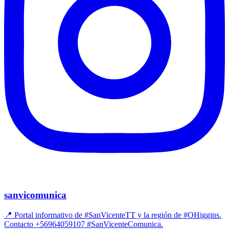
sanvicomunica
📍 Portal informativo de #SanVicenteTT y la región de #OHiggins.
Contacto +56964059107 #SanVicenteComunica.