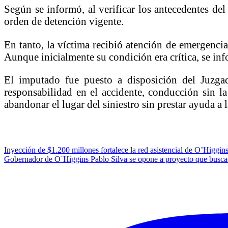
Según se informó, al verificar los antecedentes de
orden de detención vigente.
En tanto, la víctima recibió atención de emergenci
Aunque inicialmente su condición era crítica, se in
El imputado fue puesto a disposición del Juzgad
responsabilidad en el accidente, conducción sin la
abandonar el lugar del siniestro sin prestar ayuda a l
Navegación
Inyección de $1.200 millones fortalece la red asistencial de O’Higgin
Gobernador de O´Higgins Pablo Silva se opone a proyecto que busca
de
entradas