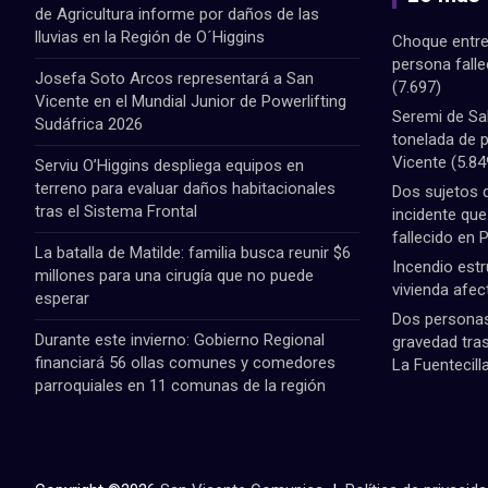
de Agricultura informe por daños de las
lluvias en la Región de O´Higgins
Choque entre
persona fall
Josefa Soto Arcos representará a San
(7.697)
Vicente en el Mundial Junior de Powerlifting
Seremi de Sa
Sudáfrica 2026
tonelada de 
Vicente
(5.84
Serviu O’Higgins despliega equipos en
terreno para evaluar daños habitacionales
Dos sujetos 
tras el Sistema Frontal
incidente qu
fallecido en 
La batalla de Matilde: familia busca reunir $6
Incendio estr
millones para una cirugía que no puede
vivienda afec
esperar
Dos personas 
Durante este invierno: Gobierno Regional
gravedad tras
financiará 56 ollas comunes y comedores
La Fuentecill
parroquiales en 11 comunas de la región