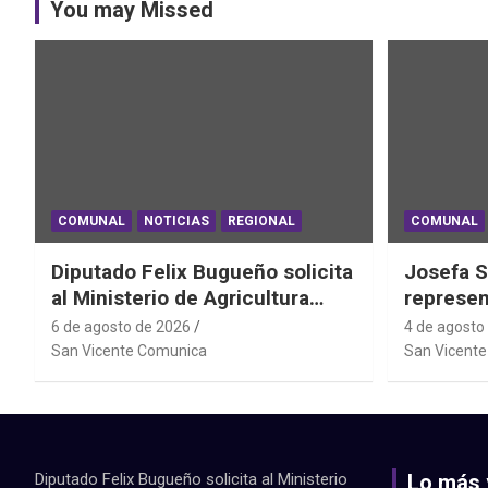
You may Missed
COMUNAL
NOTICIAS
REGIONAL
COMUNAL
Diputado Felix Bugueño solicita
Josefa S
al Ministerio de Agricultura
represen
informe por daños de las lluvias
el Mundi
6 de agosto de 2026
4 de agosto
en la Región de O´Higgins
Powerlif
San Vicente Comunica
San Vicent
Diputado Felix Bugueño solicita al Ministerio
Lo más 