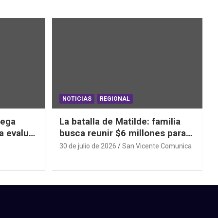
NOTICIAS
REGIONAL
iega
La batalla de Matilde: familia
a evaluar
busca reunir $6 millones para
ras el
una cirugía que no puede
30 de julio de 2026
San Vicente Comunica
esperar