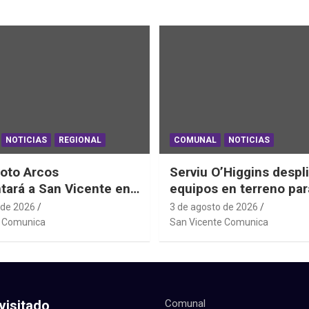
NOTICIAS
REGIONAL
COMUNAL
NOTICIAS
oto Arcos
Serviu O’Higgins despl
tará a San Vicente en
equipos en terreno par
al Junior de
daños habitacionales t
 de 2026
3 de agosto de 2026
ting Sudáfrica 2026
Sistema Frontal
e Comunica
San Vicente Comunica
visitado
Comunal