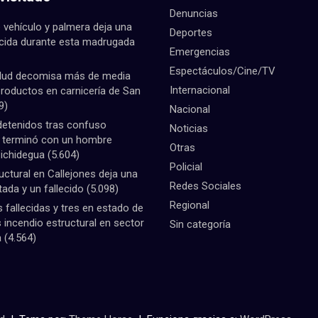
Denuncias
 vehículo y palmera deja una
Deportes
ecida durante esta madrugada
Emergencias
Espectáculos/Cine/TV
lud decomisa más de media
Internacional
productos en carnicería de San
9)
Nacional
detenidos tras confuso
Noticias
e terminó con un hombre
Otras
Pichidegua
(5.604)
Policial
uctural en Callejones deja una
Redes Sociales
tada y un fallecido
(5.098)
Regional
fallecidas y tres en estado de
 incendio estructural en sector
Sin categoría
a
(4.564)