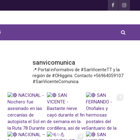
S
sanvicomunica
📍 Portal informativo de #SanVicenteTT y la
región de #OHiggins. Contacto +56964059107
#SanVicenteComunica.