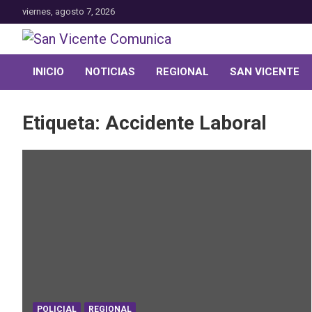
Saltar
viernes, agosto 7, 2026
al
contenido
Toda la actualidad noticiosa de nuestra comuna
San Vicente Comunica
INICIO
NOTICIAS
REGIONAL
SAN VICENTE
Etiqueta:
Accidente Laboral
POLICIAL
REGIONAL