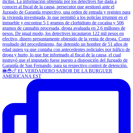
🍔🍟🍗 EL VERDADERO SABOR DE LA BURGUER
AMERICANA EST