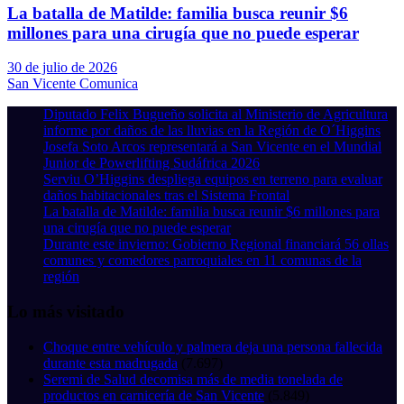
La batalla de Matilde: familia busca reunir $6
millones para una cirugía que no puede esperar
30 de julio de 2026
San Vicente Comunica
Diputado Felix Bugueño solicita al Ministerio de Agricultura
informe por daños de las lluvias en la Región de O´Higgins
Josefa Soto Arcos representará a San Vicente en el Mundial
Junior de Powerlifting Sudáfrica 2026
Serviu O’Higgins despliega equipos en terreno para evaluar
daños habitacionales tras el Sistema Frontal
La batalla de Matilde: familia busca reunir $6 millones para
una cirugía que no puede esperar
Durante este invierno: Gobierno Regional financiará 56 ollas
comunes y comedores parroquiales en 11 comunas de la
región
Lo más visitado
Choque entre vehículo y palmera deja una persona fallecida
durante esta madrugada
(7.697)
Seremi de Salud decomisa más de media tonelada de
productos en carnicería de San Vicente
(5.849)