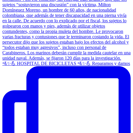
🚵✨💪 HOSPITAL DE BICICLETAS 🚵✨💪 Reparamos y damos