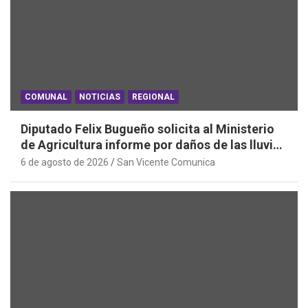
COMUNAL
NOTICIAS
REGIONAL
Diputado Felix Bugueño solicita al Ministerio
de Agricultura informe por daños de las lluvias
en la Región de O´Higgins
6 de agosto de 2026
San Vicente Comunica