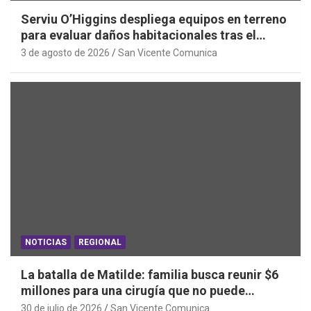
Serviu O’Higgins despliega equipos en terreno
para evaluar daños habitacionales tras el
Sistema Frontal
3 de agosto de 2026
San Vicente Comunica
NOTICIAS
REGIONAL
La batalla de Matilde: familia busca reunir $6
millones para una cirugía que no puede
esperar
30 de julio de 2026
San Vicente Comunica