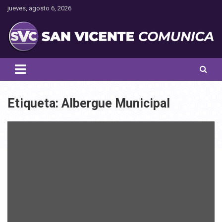
Saltar
jueves, agosto 6, 2026
al
contenido
Toda la actualidad noticiosa de nuestra comuna
San Vicente Comunica
Etiqueta:
Albergue Municipal