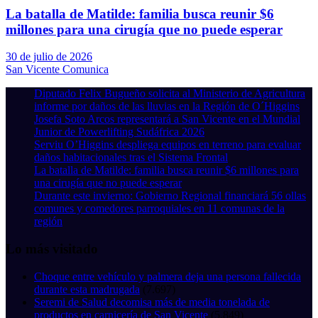
La batalla de Matilde: familia busca reunir $6
millones para una cirugía que no puede esperar
30 de julio de 2026
San Vicente Comunica
Diputado Felix Bugueño solicita al Ministerio de Agricultura
informe por daños de las lluvias en la Región de O´Higgins
Josefa Soto Arcos representará a San Vicente en el Mundial
Junior de Powerlifting Sudáfrica 2026
Serviu O’Higgins despliega equipos en terreno para evaluar
daños habitacionales tras el Sistema Frontal
La batalla de Matilde: familia busca reunir $6 millones para
una cirugía que no puede esperar
Durante este invierno: Gobierno Regional financiará 56 ollas
comunes y comedores parroquiales en 11 comunas de la
región
Lo más visitado
Choque entre vehículo y palmera deja una persona fallecida
durante esta madrugada
(7.697)
Seremi de Salud decomisa más de media tonelada de
productos en carnicería de San Vicente
(5.849)