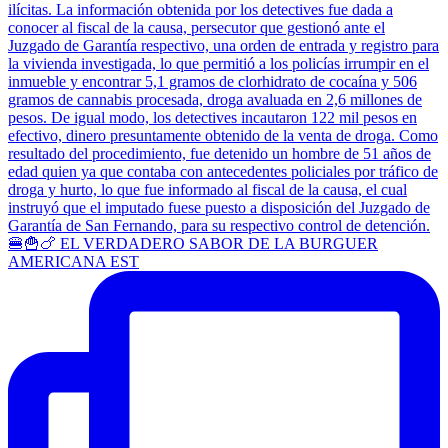
🍔🍟🍗 EL VERDADERO SABOR DE LA BURGUER
AMERICANA EST