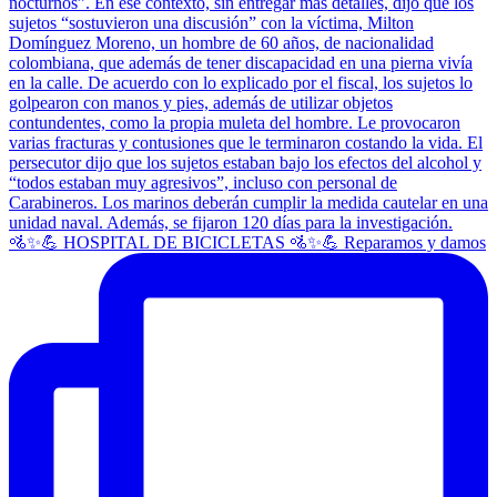
🚵✨💪 HOSPITAL DE BICICLETAS 🚵✨💪 Reparamos y damos