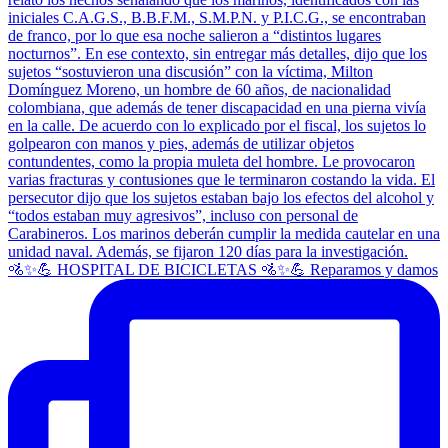
🚵✨💪 HOSPITAL DE BICICLETAS 🚵✨💪 Reparamos y damos