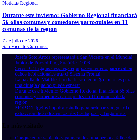
Noticias
Regional
Durante este invierno: Gobierno Regional financiará
56 ollas comunes y comedores parroquiales en 11
comunas de la región
7 de julio de 2026
San Vicente Comunica
Josefa Soto Arcos representará a San Vicente en el Mundial
Junior de Powerlifting Sudáfrica 2026
Serviu O’Higgins despliega equipos en terreno para evaluar
daños habitacionales tras el Sistema Frontal
La batalla de Matilde: familia busca reunir $6 millones para
una cirugía que no puede esperar
Durante este invierno: Gobierno Regional financiará 56 ollas
comunes y comedores parroquiales en 11 comunas de la
región
MOP O’Higgins impulsa estudio para ordenar y regular la
extracción de áridos en los ríos Cachapoal y Tinguiririca
Lo más visitado
Choque entre vehículo y palmera deja una persona fallecida