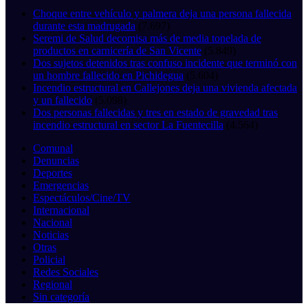
Choque entre vehículo y palmera deja una persona fallecida
durante esta madrugada
(7.697)
Seremi de Salud decomisa más de media tonelada de
productos en carnicería de San Vicente
(5.849)
Dos sujetos detenidos tras confuso incidente que terminó con
un hombre fallecido en Pichidegua
(5.604)
Incendio estructural en Callejones deja una vivienda afectada
y un fallecido
(5.098)
Dos personas fallecidas y tres en estado de gravedad tras
incendio estructural en sector La Fuentecilla
(4.564)
Comunal
Denuncias
Deportes
Emergencias
Espectáculos/Cine/TV
Internacional
Nacional
Noticias
Otras
Policial
Redes Sociales
Regional
Sin categoría