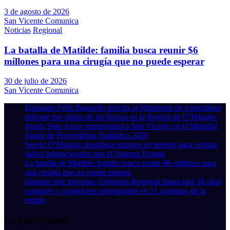
3 de agosto de 2026
San Vicente Comunica
Noticias
Regional
La batalla de Matilde: familia busca reunir $6
millones para una cirugía que no puede esperar
30 de julio de 2026
San Vicente Comunica
Diputado Felix Bugueño solicita al Ministerio de Agricultura
informe por daños de las lluvias en la Región de O´Higgins
Josefa Soto Arcos representará a San Vicente en el Mundial
Junior de Powerlifting Sudáfrica 2026
Serviu O’Higgins despliega equipos en terreno para evaluar
daños habitacionales tras el Sistema Frontal
La batalla de Matilde: familia busca reunir $6 millones para
una cirugía que no puede esperar
Durante este invierno: Gobierno Regional financiará 56 ollas
comunes y comedores parroquiales en 11 comunas de la
región
Lo más visitado