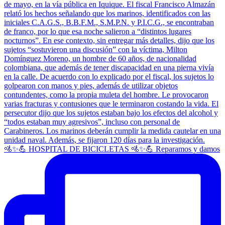
🚵✨💪 HOSPITAL DE BICICLETAS 🚵✨💪 Reparamos y damos