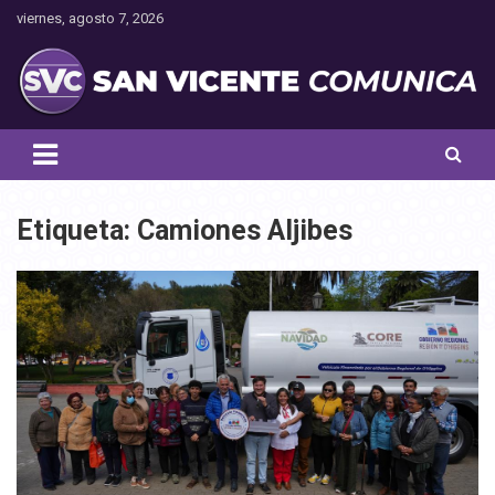
Saltar
viernes, agosto 7, 2026
al
contenido
Toda la actualidad noticiosa de nuestra comuna
San Vicente Comunica
Etiqueta:
Camiones Aljibes