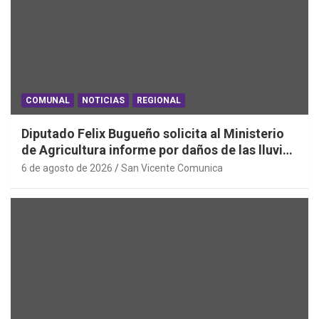
COMUNAL
NOTICIAS
REGIONAL
Diputado Felix Bugueño solicita al Ministerio
de Agricultura informe por daños de las lluvias
en la Región de O´Higgins
6 de agosto de 2026
San Vicente Comunica