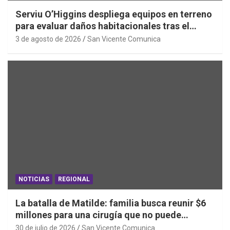
Serviu O’Higgins despliega equipos en terreno
para evaluar daños habitacionales tras el
Sistema Frontal
3 de agosto de 2026
San Vicente Comunica
NOTICIAS
REGIONAL
La batalla de Matilde: familia busca reunir $6
millones para una cirugía que no puede
esperar
30 de julio de 2026
San Vicente Comunica