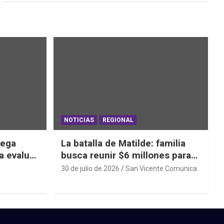
NOTICIAS
REGIONAL
iega
La batalla de Matilde: familia
a evaluar
busca reunir $6 millones para
ras el
una cirugía que no puede
30 de julio de 2026
San Vicente Comunica
esperar