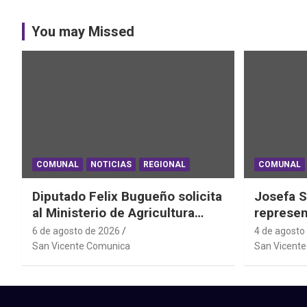
You may Missed
COMUNAL
NOTICIAS
REGIONAL
COMUNAL
Diputado Felix Bugueño solicita
Josefa S
al Ministerio de Agricultura
represen
informe por daños de las lluvias
el Mundi
6 de agosto de 2026
4 de agosto
en la Región de O´Higgins
Powerlif
San Vicente Comunica
San Vicent