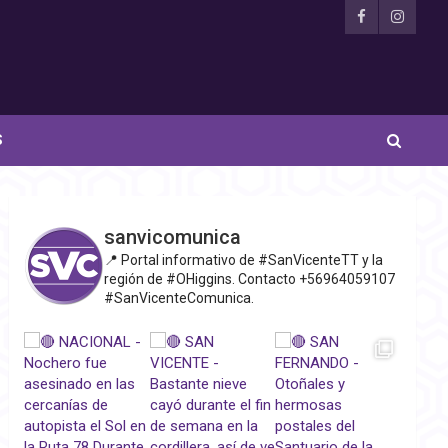
S
sanvicomunica
📍 Portal informativo de #SanVicenteTT y la
región de #OHiggins. Contacto +56964059107
#SanVicenteComunica.