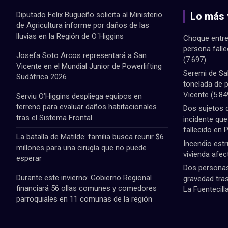
Diputado Felix Bugueño solicita al Ministerio
Lo más 
de Agricultura informe por daños de las
lluvias en la Región de O´Higgins
Choque entre
persona fall
Josefa Soto Arcos representará a San
(7.697)
Vicente en el Mundial Junior de Powerlifting
Seremi de Sa
Sudáfrica 2026
tonelada de 
Vicente
(5.84
Serviu O’Higgins despliega equipos en
terreno para evaluar daños habitacionales
Dos sujetos 
tras el Sistema Frontal
incidente qu
fallecido en 
La batalla de Matilde: familia busca reunir $6
Incendio estr
millones para una cirugía que no puede
vivienda afec
esperar
Dos personas 
Durante este invierno: Gobierno Regional
gravedad tras
financiará 56 ollas comunes y comedores
La Fuentecill
parroquiales en 11 comunas de la región