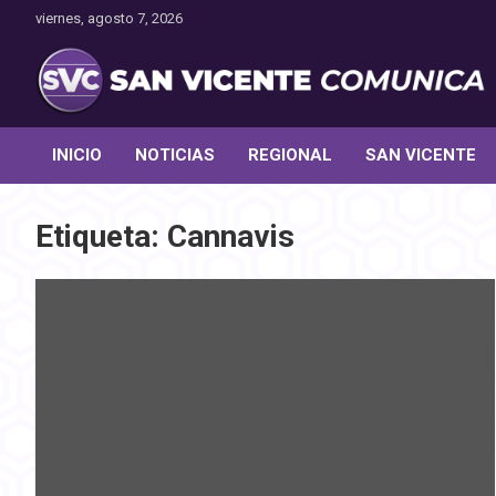
Saltar
viernes, agosto 7, 2026
al
contenido
Toda la actualidad noticiosa de nuestra comuna
San Vicente Comunica
INICIO
NOTICIAS
REGIONAL
SAN VICENTE
Etiqueta:
Cannavis