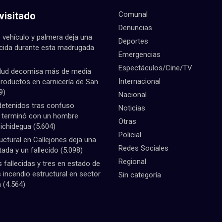
visitado
Comunal
Denuncias
 vehículo y palmera deja una
Deportes
ecida durante esta madrugada
Emergencias
Espectáculos/Cine/TV
lud decomisa más de media
Internacional
productos en carnicería de San
9)
Nacional
detenidos tras confuso
Noticias
e terminó con un hombre
Otras
Pichidegua
(5.604)
Policial
uctural en Callejones deja una
Redes Sociales
tada y un fallecido
(5.098)
Regional
fallecidas y tres en estado de
 incendio estructural en sector
Sin categoría
a
(4.564)