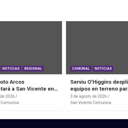
NOTICIAS
REGIONAL
COMUNAL
NOTICIAS
oto Arcos
Serviu O’Higgins despl
tará a San Vicente en
equipos en terreno par
al Junior de
daños habitacionales t
 de 2026
3 de agosto de 2026
ting Sudáfrica 2026
Sistema Frontal
e Comunica
San Vicente Comunica