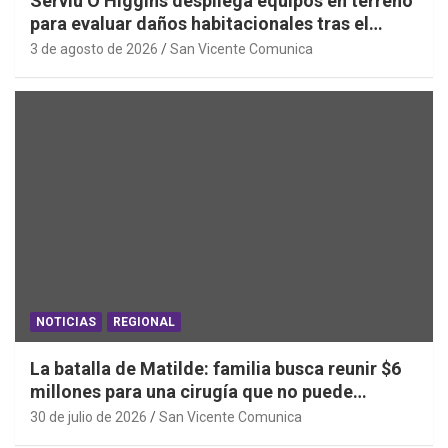
Serviu O’Higgins despliega equipos en terreno
para evaluar daños habitacionales tras el
Sistema Frontal
3 de agosto de 2026
San Vicente Comunica
NOTICIAS
REGIONAL
La batalla de Matilde: familia busca reunir $6
millones para una cirugía que no puede
esperar
30 de julio de 2026
San Vicente Comunica