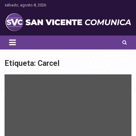
Saltar
sábado, agosto 8, 2026
al
contenido
Toda la actualidad noticiosa de nuestra comuna
San Vicente Comunica
Etiqueta:
Carcel