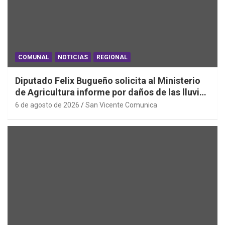
COMUNAL
NOTICIAS
REGIONAL
Diputado Felix Bugueño solicita al Ministerio
de Agricultura informe por daños de las lluvias
en la Región de O´Higgins
6 de agosto de 2026
San Vicente Comunica