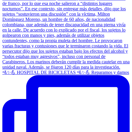
🚵✨💪 HOSPITAL DE BICICLETAS 🚵✨💪 Reparamos y damos