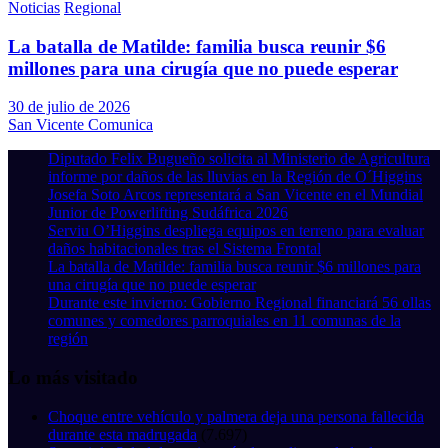
Noticias
Regional
La batalla de Matilde: familia busca reunir $6
millones para una cirugía que no puede esperar
30 de julio de 2026
San Vicente Comunica
Diputado Felix Bugueño solicita al Ministerio de Agricultura
informe por daños de las lluvias en la Región de O´Higgins
Josefa Soto Arcos representará a San Vicente en el Mundial
Junior de Powerlifting Sudáfrica 2026
Serviu O’Higgins despliega equipos en terreno para evaluar
daños habitacionales tras el Sistema Frontal
La batalla de Matilde: familia busca reunir $6 millones para
una cirugía que no puede esperar
Durante este invierno: Gobierno Regional financiará 56 ollas
comunes y comedores parroquiales en 11 comunas de la
región
Lo más visitado
Choque entre vehículo y palmera deja una persona fallecida
durante esta madrugada
(7.697)