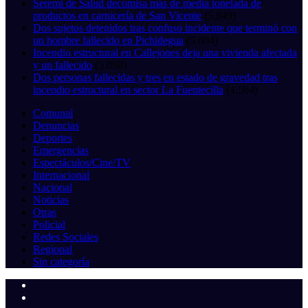
Seremi de Salud decomisa más de media tonelada de
productos en carnicería de San Vicente
(5.849)
Dos sujetos detenidos tras confuso incidente que terminó con
un hombre fallecido en Pichidegua
(5.604)
Incendio estructural en Callejones deja una vivienda afectada
y un fallecido
(5.098)
Dos personas fallecidas y tres en estado de gravedad tras
incendio estructural en sector La Fuentecilla
(4.564)
Comunal
Denuncias
Deportes
Emergencias
Espectáculos/Cine/TV
Internacional
Nacional
Noticias
Otras
Policial
Redes Sociales
Regional
Sin categoría