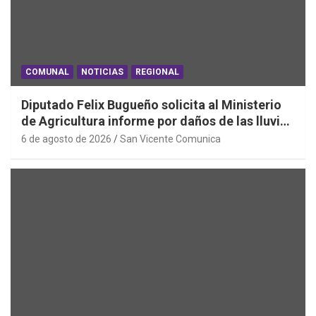
COMUNAL
NOTICIAS
REGIONAL
Diputado Felix Bugueño solicita al Ministerio
de Agricultura informe por daños de las lluvias
en la Región de O´Higgins
6 de agosto de 2026
San Vicente Comunica