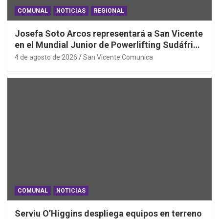
COMUNAL
NOTICIAS
REGIONAL
Josefa Soto Arcos representará a San Vicente
en el Mundial Junior de Powerlifting Sudáfrica
2026
4 de agosto de 2026
San Vicente Comunica
COMUNAL
NOTICIAS
Serviu O’Higgins despliega equipos en terreno