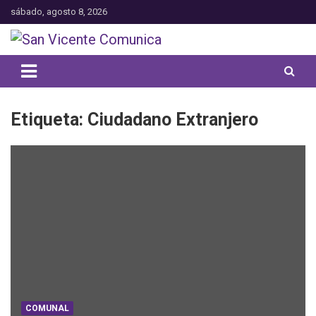
Saltar
sábado, agosto 8, 2026
al
contenido
Toda la actualidad noticiosa de nuestra comuna
San Vicente Comunica
Etiqueta:
Ciudadano Extranjero
COMUNAL