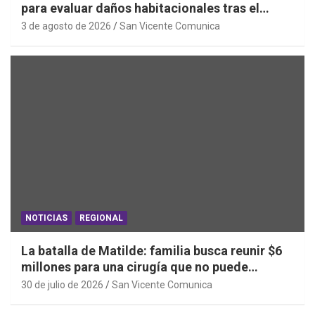
para evaluar daños habitacionales tras el
Sistema Frontal
3 de agosto de 2026
San Vicente Comunica
NOTICIAS
REGIONAL
La batalla de Matilde: familia busca reunir $6
millones para una cirugía que no puede
esperar
30 de julio de 2026
San Vicente Comunica