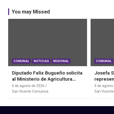
You may Missed
COMUNAL
NOTICIAS
REGIONAL
COMUNAL
Diputado Felix Bugueño solicita
Josefa S
al Ministerio de Agricultura
represen
informe por daños de las lluvias
el Mundi
6 de agosto de 2026
4 de agosto
en la Región de O´Higgins
Powerlif
San Vicente Comunica
San Vicent