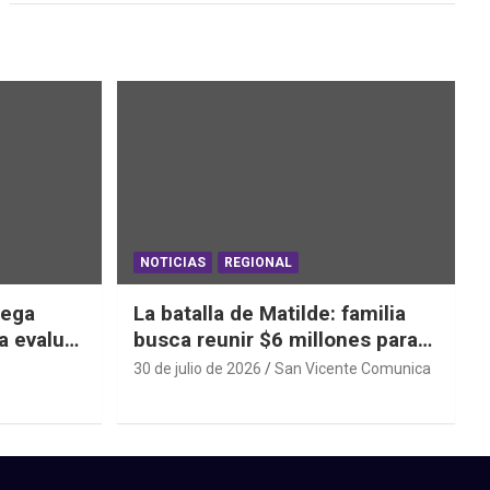
NOTICIAS
REGIONAL
iega
La batalla de Matilde: familia
a evaluar
busca reunir $6 millones para
ras el
una cirugía que no puede
30 de julio de 2026
San Vicente Comunica
esperar