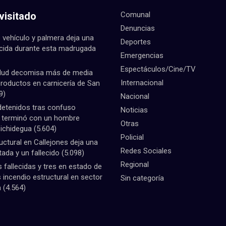
visitado
Comunal
Denuncias
 vehículo y palmera deja una
Deportes
ecida durante esta madrugada
Emergencias
Espectáculos/Cine/TV
lud decomisa más de media
Internacional
productos en carnicería de San
9)
Nacional
detenidos tras confuso
Noticias
e terminó con un hombre
Otras
Pichidegua
(5.604)
Policial
uctural en Callejones deja una
Redes Sociales
tada y un fallecido
(5.098)
Regional
fallecidas y tres en estado de
 incendio estructural en sector
Sin categoría
a
(4.564)