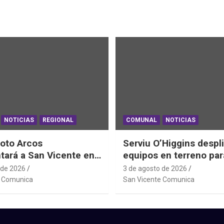
NOTICIAS
REGIONAL
COMUNAL
NOTICIAS
oto Arcos
Serviu O’Higgins despl
tará a San Vicente en
equipos en terreno par
al Junior de
daños habitacionales t
 de 2026
3 de agosto de 2026
ting Sudáfrica 2026
Sistema Frontal
e Comunica
San Vicente Comunica