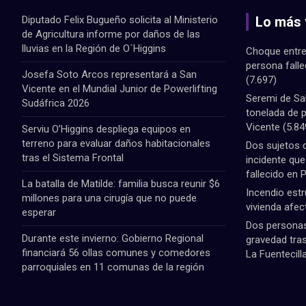
Diputado Felix Bugueño solicita al Ministerio
Lo más 
de Agricultura informe por daños de las
lluvias en la Región de O´Higgins
Choque entre
persona fall
Josefa Soto Arcos representará a San
(7.697)
Vicente en el Mundial Junior de Powerlifting
Seremi de Sa
Sudáfrica 2026
tonelada de 
Vicente
(5.84
Serviu O’Higgins despliega equipos en
terreno para evaluar daños habitacionales
Dos sujetos 
tras el Sistema Frontal
incidente qu
fallecido en 
La batalla de Matilde: familia busca reunir $6
Incendio estr
millones para una cirugía que no puede
vivienda afec
esperar
Dos personas 
Durante este invierno: Gobierno Regional
gravedad tras
financiará 56 ollas comunes y comedores
La Fuentecill
parroquiales en 11 comunas de la región