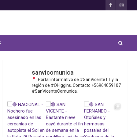
S
sanvicomunica
Portal informativo de #SanVicenteTT y la
región de #OHiggins. Contacto +56964059107
#SanVicenteComunica.