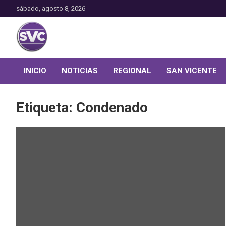
Saltar
sábado, agosto 8, 2026
al
contenido
Toda la actualidad noticiosa de nuestra comuna
San Vicente Comunica
INICIO
NOTICIAS
REGIONAL
SAN VICENTE
Etiqueta:
Condenado