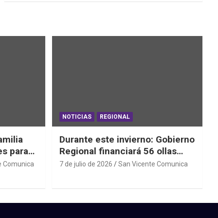
NOTICIAS
REGIONAL
amilia
Durante este invierno: Gobierno
es para
Regional financiará 56 ollas
ede
comunes y comedores
e Comunica
7 de julio de 2026
San Vicente Comunica
parroquiales en 11 comunas de
la región