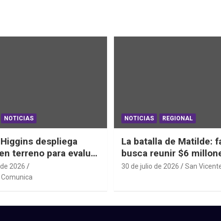
NOTICIAS
NOTICIAS
REGIONAL
’Higgins despliega
La batalla de Matilde: f
en terreno para evaluar
busca reunir $6 millon
bitacionales tras el
una cirugía que no pu
 de 2026
30 de julio de 2026
San Vicent
Frontal
esperar
e Comunica