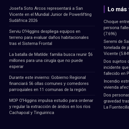
Josefa Soto Arcos representará a San
Lo más 
Vicente en el Mundial Junior de Powerlifting
Sudáfrica 2026
Choque entre
persona fall
Serviu O’Higgins despliega equipos en
(7.696)
terreno para evaluar daños habitacionales
Seremi de Sa
tras el Sistema Frontal
tonelada de 
Vicente
(5.84
La batalla de Matilde: familia busca reunir $6
millones para una cirugía que no puede
Dos sujetos 
esperar
incidente qu
fallecido en 
Durante este invierno: Gobierno Regional
Incendio estr
financiará 56 ollas comunes y comedores
vivienda afec
parroquiales en 11 comunas de la región
Dos personas 
MOP O’Higgins impulsa estudio para ordenar
gravedad tras
y regular la extracción de áridos en los ríos
La Fuentecill
Cachapoal y Tinguiririca