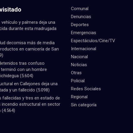
visitado
Comunal
Denuncias
 vehículo y palmera deja una
Deportes
ecida durante esta madrugada
Emergencias
Espectáculos/Cine/TV
lud decomisa más de media
Internacional
productos en carnicería de San
9)
Nacional
detenidos tras confuso
Noticias
e terminó con un hombre
Otras
Pichidegua
(5.604)
Policial
uctural en Callejones deja una
Redes Sociales
tada y un fallecido
(5.098)
Regional
fallecidas y tres en estado de
 incendio estructural en sector
Sin categoría
a
(4.564)