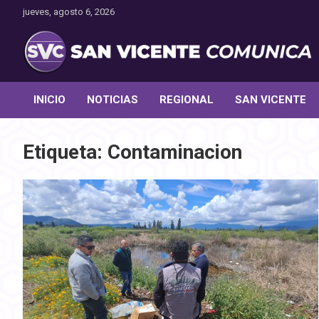
Saltar
jueves, agosto 6, 2026
al
contenido
Toda la actualidad noticiosa de nuestra comuna
San Vicente Comunica
INICIO
NOTICIAS
REGIONAL
SAN VICENTE
Etiqueta:
Contaminacion