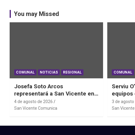
You may Missed
COMUNAL
NOTICIAS
REGIONAL
COMUNAL
Josefa Soto Arcos
Serviu O
representará a San Vicente en
equipos 
el Mundial Junior de
daños ha
4 de agosto de 2026
3 de agosto
Powerlifting Sudáfrica 2026
Sistema 
San Vicente Comunica
San Vicent