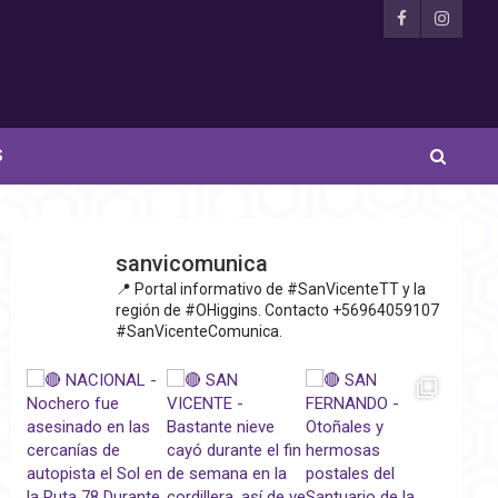
S
sanvicomunica
📍 Portal informativo de #SanVicenteTT y la
región de #OHiggins. Contacto +56964059107
#SanVicenteComunica.