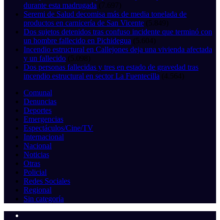
durante esta madrugada
(7.697)
Seremi de Salud decomisa más de media tonelada de
productos en carnicería de San Vicente
(5.849)
Dos sujetos detenidos tras confuso incidente que terminó con
un hombre fallecido en Pichidegua
(5.604)
Incendio estructural en Callejones deja una vivienda afectada
y un fallecido
(5.098)
Dos personas fallecidas y tres en estado de gravedad tras
incendio estructural en sector La Fuentecilla
(4.564)
Comunal
Denuncias
Deportes
Emergencias
Espectáculos/Cine/TV
Internacional
Nacional
Noticias
Otras
Policial
Redes Sociales
Regional
Sin categoría