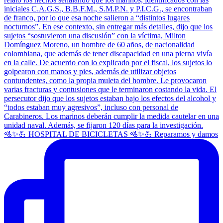
🚵✨💪 HOSPITAL DE BICICLETAS 🚵✨💪 Reparamos y damos