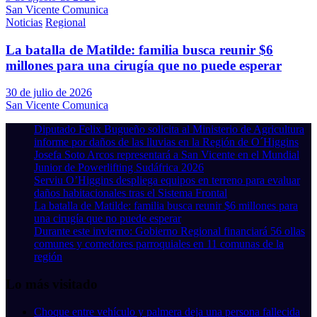
San Vicente Comunica
Noticias
Regional
La batalla de Matilde: familia busca reunir $6
millones para una cirugía que no puede esperar
30 de julio de 2026
San Vicente Comunica
Diputado Felix Bugueño solicita al Ministerio de Agricultura
informe por daños de las lluvias en la Región de O´Higgins
Josefa Soto Arcos representará a San Vicente en el Mundial
Junior de Powerlifting Sudáfrica 2026
Serviu O’Higgins despliega equipos en terreno para evaluar
daños habitacionales tras el Sistema Frontal
La batalla de Matilde: familia busca reunir $6 millones para
una cirugía que no puede esperar
Durante este invierno: Gobierno Regional financiará 56 ollas
comunes y comedores parroquiales en 11 comunas de la
región
Lo más visitado
Choque entre vehículo y palmera deja una persona fallecida