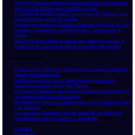
Serviu O’Higgins despliega equipos en terreno para evaluar
daños habitacionales tras el Sistema Frontal
La batalla de Matilde: familia busca reunir $6 millones para
una cirugía que no puede esperar
Durante este invierno: Gobierno Regional financiará 56 ollas
comunes y comedores parroquiales en 11 comunas de la
región
MOP O’Higgins impulsa estudio para ordenar y regular la
extracción de áridos en los ríos Cachapoal y Tinguiririca
Lo más visitado
Choque entre vehículo y palmera deja una persona fallecida
durante esta madrugada
(7.696)
Seremi de Salud decomisa más de media tonelada de
productos en carnicería de San Vicente
(5.849)
Dos sujetos detenidos tras confuso incidente que terminó con
un hombre fallecido en Pichidegua
(5.604)
Incendio estructural en Callejones deja una vivienda afectada
y un fallecido
(5.098)
Dos personas fallecidas y tres en estado de gravedad tras
incendio estructural en sector La Fuentecilla
(4.564)
Comunal
Denuncias