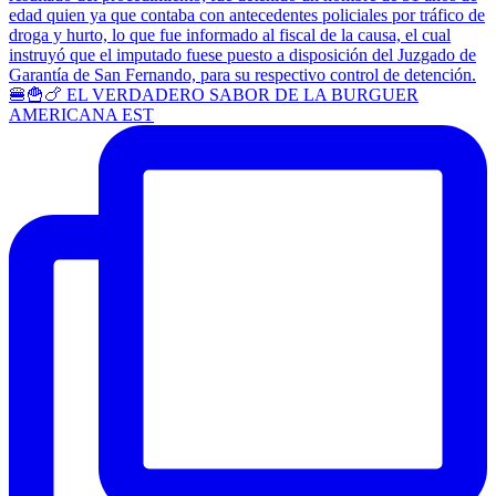
🍔🍟🍗 EL VERDADERO SABOR DE LA BURGUER
AMERICANA EST