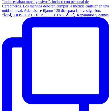
🚵✨💪 HOSPITAL DE BICICLETAS 🚵✨💪 Reparamos y damos