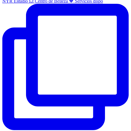
NYR Estudio 💥 Centro de Belleza 🧡 Servicios dispo