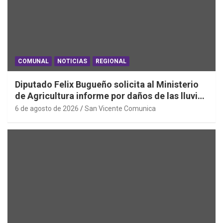
COMUNAL
NOTICIAS
REGIONAL
Diputado Felix Bugueño solicita al Ministerio
de Agricultura informe por daños de las lluvias
en la Región de O´Higgins
6 de agosto de 2026
San Vicente Comunica