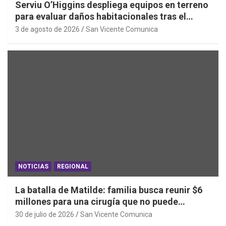
Serviu O’Higgins despliega equipos en terreno
para evaluar daños habitacionales tras el
Sistema Frontal
3 de agosto de 2026
San Vicente Comunica
NOTICIAS
REGIONAL
La batalla de Matilde: familia busca reunir $6
millones para una cirugía que no puede
esperar
30 de julio de 2026
San Vicente Comunica