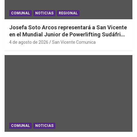
COMUNAL
NOTICIAS
REGIONAL
Josefa Soto Arcos representará a San Vicente
en el Mundial Junior de Powerlifting Sudáfrica
2026
4 de agosto de 2026
San Vicente Comunica
COMUNAL
NOTICIAS