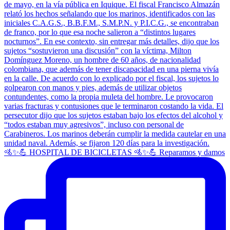
🚵✨💪 HOSPITAL DE BICICLETAS 🚵✨💪 Reparamos y damos