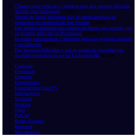
Choque entre vehículo y palmera deja una persona fallecida
durante esta madrugada
(7.697)
Seremi de Salud decomisa más de media tonelada de
productos en carnicería de San Vicente
(5.849)
Dos sujetos detenidos tras confuso incidente que terminó con
un hombre fallecido en Pichidegua
(5.604)
Incendio estructural en Callejones deja una vivienda afectada
y un fallecido
(5.098)
Dos personas fallecidas y tres en estado de gravedad tras
incendio estructural en sector La Fuentecilla
(4.564)
Comunal
Denuncias
Deportes
Emergencias
Espectáculos/Cine/TV
Internacional
Nacional
Noticias
Otras
Policial
Redes Sociales
Regional
Sin categoría