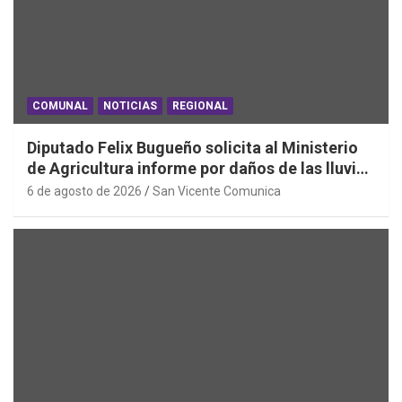
COMUNAL
NOTICIAS
REGIONAL
Diputado Felix Bugueño solicita al Ministerio
de Agricultura informe por daños de las lluvias
en la Región de O´Higgins
6 de agosto de 2026
San Vicente Comunica