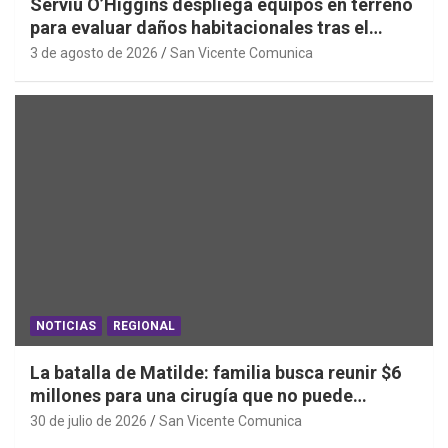
Serviu O’Higgins despliega equipos en terreno
para evaluar daños habitacionales tras el
Sistema Frontal
3 de agosto de 2026
San Vicente Comunica
NOTICIAS
REGIONAL
La batalla de Matilde: familia busca reunir $6
millones para una cirugía que no puede
esperar
30 de julio de 2026
San Vicente Comunica