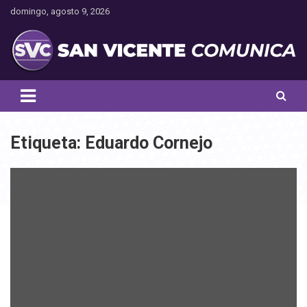
Saltar
domingo, agosto 9, 2026
al
contenido
Toda la actualidad noticiosa de nuestra comuna
San Vicente Comunica
Etiqueta:
Eduardo Cornejo