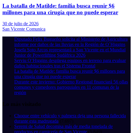
La batalla de Matilde: familia busca reunir $6
millones para una cirugía que no puede esperar
30 de julio de 2026
San Vicente Comunica
Diputado Felix Bugueño solicita al Ministerio de Agricultura
informe por daños de las lluvias en la Región de O´Higgins
Josefa Soto Arcos representará a San Vicente en el Mundial
Junior de Powerlifting Sudáfrica 2026
Serviu O’Higgins despliega equipos en terreno para evaluar
daños habitacionales tras el Sistema Frontal
La batalla de Matilde: familia busca reunir $6 millones para
una cirugía que no puede esperar
Durante este invierno: Gobierno Regional financiará 56 ollas
comunes y comedores parroquiales en 11 comunas de la
región
Lo más visitado
Choque entre vehículo y palmera deja una persona fallecida
durante esta madrugada
(7.697)
Seremi de Salud decomisa más de media tonelada de
productos en carnicería de San Vicente
(5.849)