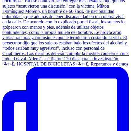
🚵✨💪 HOSPITAL DE BICICLETAS 🚵✨💪 Reparamos y damos