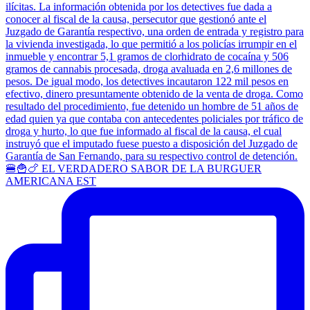
🍔🍟🍗 EL VERDADERO SABOR DE LA BURGUER
AMERICANA EST