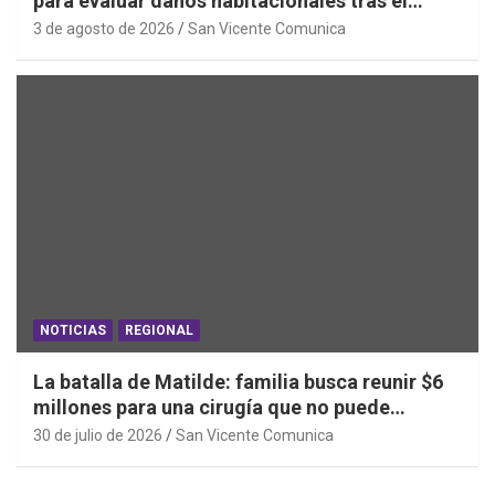
para evaluar daños habitacionales tras el
Sistema Frontal
3 de agosto de 2026
San Vicente Comunica
NOTICIAS
REGIONAL
La batalla de Matilde: familia busca reunir $6
millones para una cirugía que no puede
esperar
30 de julio de 2026
San Vicente Comunica