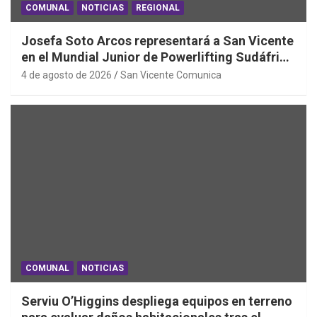
COMUNAL
NOTICIAS
REGIONAL
Josefa Soto Arcos representará a San Vicente
en el Mundial Junior de Powerlifting Sudáfrica
2026
4 de agosto de 2026
San Vicente Comunica
COMUNAL
NOTICIAS
Serviu O’Higgins despliega equipos en terreno