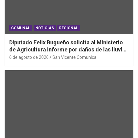
COMUNAL
NOTICIAS
REGIONAL
Diputado Felix Bugueño solicita al Ministerio
de Agricultura informe por daños de las lluvias
en la Región de O´Higgins
6 de agosto de 2026
San Vicente Comunica