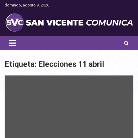
Saltar
domingo, agosto 9, 2026
al
contenido
Toda la actualidad noticiosa de nuestra comuna
San Vicente Comunica
Etiqueta:
Elecciones 11 abril