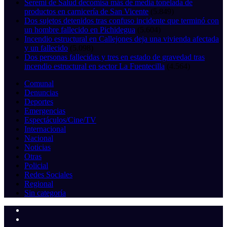
Seremi de Salud decomisa más de media tonelada de
productos en carnicería de San Vicente
(5.849)
Dos sujetos detenidos tras confuso incidente que terminó con
un hombre fallecido en Pichidegua
(5.604)
Incendio estructural en Callejones deja una vivienda afectada
y un fallecido
(5.098)
Dos personas fallecidas y tres en estado de gravedad tras
incendio estructural en sector La Fuentecilla
(4.564)
Comunal
Denuncias
Deportes
Emergencias
Espectáculos/Cine/TV
Internacional
Nacional
Noticias
Otras
Policial
Redes Sociales
Regional
Sin categoría