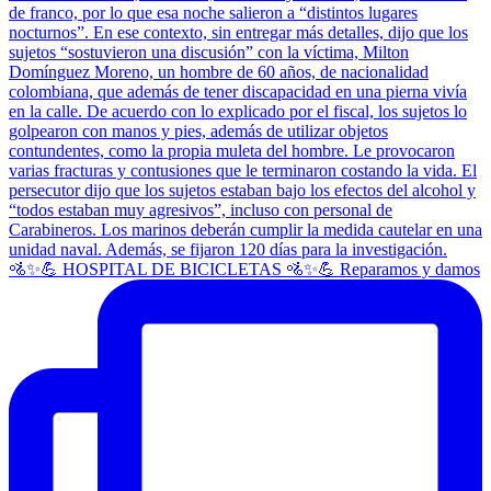
🚵✨💪 HOSPITAL DE BICICLETAS 🚵✨💪 Reparamos y damos