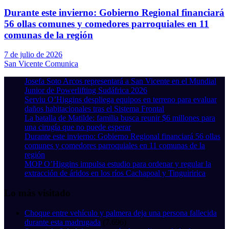
Durante este invierno: Gobierno Regional financiará
56 ollas comunes y comedores parroquiales en 11
comunas de la región
7 de julio de 2026
San Vicente Comunica
Josefa Soto Arcos representará a San Vicente en el Mundial
Junior de Powerlifting Sudáfrica 2026
Serviu O’Higgins despliega equipos en terreno para evaluar
daños habitacionales tras el Sistema Frontal
La batalla de Matilde: familia busca reunir $6 millones para
una cirugía que no puede esperar
Durante este invierno: Gobierno Regional financiará 56 ollas
comunes y comedores parroquiales en 11 comunas de la
región
MOP O’Higgins impulsa estudio para ordenar y regular la
extracción de áridos en los ríos Cachapoal y Tinguiririca
Lo más visitado
Choque entre vehículo y palmera deja una persona fallecida
durante esta madrugada
(7.696)