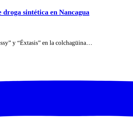
e droga sintética en Nancagua
“Tussy” y “Éxtasis” en la colchagüina…