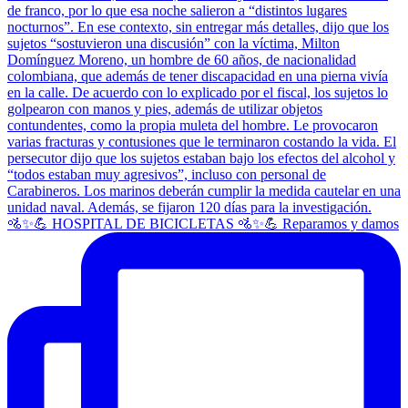
🚵✨💪 HOSPITAL DE BICICLETAS 🚵✨💪 Reparamos y damos