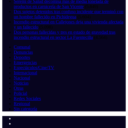
Seremi de Salud decomisa más de media tonelada de
productos en carnicería de San Vicente
(5.849)
Dos sujetos detenidos tras confuso incidente que terminó con
un hombre fallecido en Pichidegua
(5.604)
Incendio estructural en Callejones deja una vivienda afectada
y un fallecido
(5.098)
Dos personas fallecidas y tres en estado de gravedad tras
incendio estructural en sector La Fuentecilla
(4.564)
Comunal
Denuncias
Deportes
Emergencias
Espectáculos/Cine/TV
Internacional
Nacional
Noticias
Otras
Policial
Redes Sociales
Regional
Sin categoría