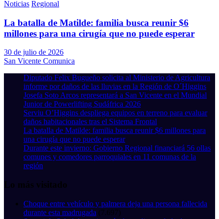
Noticias
Regional
La batalla de Matilde: familia busca reunir $6
millones para una cirugía que no puede esperar
30 de julio de 2026
San Vicente Comunica
Diputado Felix Bugueño solicita al Ministerio de Agricultura
informe por daños de las lluvias en la Región de O´Higgins
Josefa Soto Arcos representará a San Vicente en el Mundial
Junior de Powerlifting Sudáfrica 2026
Serviu O’Higgins despliega equipos en terreno para evaluar
daños habitacionales tras el Sistema Frontal
La batalla de Matilde: familia busca reunir $6 millones para
una cirugía que no puede esperar
Durante este invierno: Gobierno Regional financiará 56 ollas
comunes y comedores parroquiales en 11 comunas de la
región
Lo más visitado
Choque entre vehículo y palmera deja una persona fallecida
durante esta madrugada
(7.697)