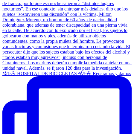
🚵✨💪 HOSPITAL DE BICICLETAS 🚵✨💪 Reparamos y damos