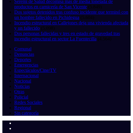
Seremi de Salud decomisa más de media tonelada de
productos en carnicería de San Vicente
(5.849)
Dos sujetos detenidos tras confuso incidente que terminó con
un hombre fallecido en Pichidegua
(5.604)
Incendio estructural en Callejones deja una vivienda afectada
y un fallecido
(5.098)
Dos personas fallecidas y tres en estado de gravedad tras
incendio estructural en sector La Fuentecilla
(4.564)
Comunal
Denuncias
Deportes
Emergencias
Espectáculos/Cine/TV
Internacional
Nacional
Noticias
Otras
Policial
Redes Sociales
Regional
Sin categoría