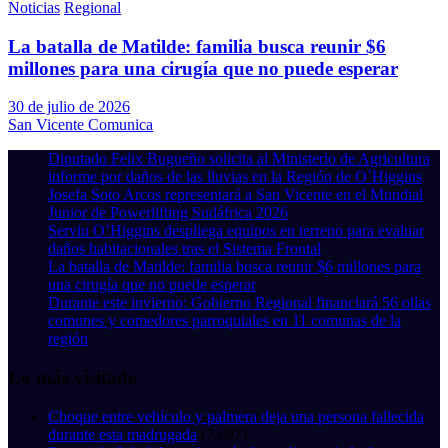
Noticias
Regional
La batalla de Matilde: familia busca reunir $6
millones para una cirugía que no puede esperar
30 de julio de 2026
San Vicente Comunica
Diputado Felix Bugueño solicita al Ministerio de Agricultura
informe por daños de las lluvias en la Región de O´Higgins
Josefa Soto Arcos representará a San Vicente en el Mundial
Junior de Powerlifting Sudáfrica 2026
Serviu O’Higgins despliega equipos en terreno para evaluar
daños habitacionales tras el Sistema Frontal
La batalla de Matilde: familia busca reunir $6 millones para
una cirugía que no puede esperar
Durante este invierno: Gobierno Regional financiará 56 ollas
comunes y comedores parroquiales en 11 comunas de la
región
Lo más visitado
Choque entre vehículo y palmera deja una persona fallecida
durante esta madrugada
(7.697)