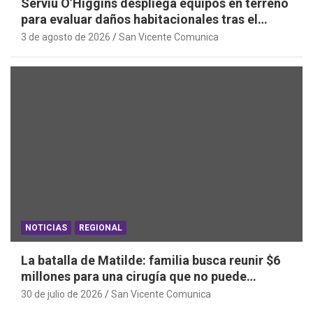
Serviu O’Higgins despliega equipos en terreno
para evaluar daños habitacionales tras el
Sistema Frontal
3 de agosto de 2026
San Vicente Comunica
NOTICIAS
REGIONAL
La batalla de Matilde: familia busca reunir $6
millones para una cirugía que no puede
esperar
30 de julio de 2026
San Vicente Comunica