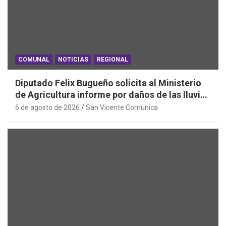
COMUNAL
NOTICIAS
REGIONAL
Diputado Felix Bugueño solicita al Ministerio
de Agricultura informe por daños de las lluvias
en la Región de O´Higgins
6 de agosto de 2026
San Vicente Comunica