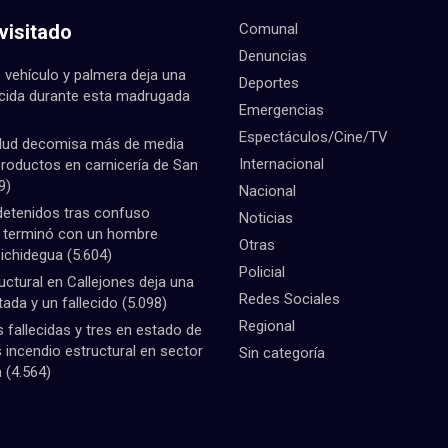
visitado
Comunal
Denuncias
 vehículo y palmera deja una
Deportes
ecida durante esta madrugada
Emergencias
Espectáculos/Cine/TV
lud decomisa más de media
Internacional
productos en carnicería de San
9)
Nacional
detenidos tras confuso
Noticias
e terminó con un hombre
Otras
Pichidegua
(5.604)
Policial
uctural en Callejones deja una
Redes Sociales
tada y un fallecido
(5.098)
Regional
fallecidas y tres en estado de
 incendio estructural en sector
Sin categoría
a
(4.564)