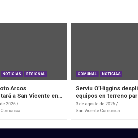
NOTICIAS
REGIONAL
COMUNAL
NOTICIAS
oto Arcos
Serviu O’Higgins despl
tará a San Vicente en
equipos en terreno par
al Junior de
daños habitacionales t
 de 2026
3 de agosto de 2026
ting Sudáfrica 2026
Sistema Frontal
e Comunica
San Vicente Comunica