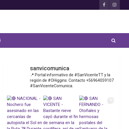
S
sanvicomunica
📍 Portal informativo de #SanVicenteTT y la
región de #OHiggins. Contacto +56964059107
#SanVicenteComunica.