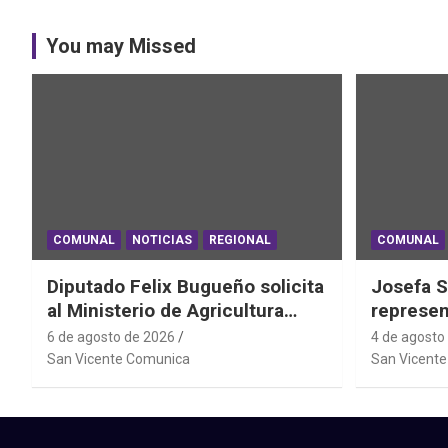
You may Missed
COMUNAL
NOTICIAS
REGIONAL
COMUNAL
Diputado Felix Bugueño solicita
Josefa S
al Ministerio de Agricultura
represen
informe por daños de las lluvias
el Mundi
6 de agosto de 2026
4 de agosto
en la Región de O´Higgins
Powerlif
San Vicente Comunica
San Vicent