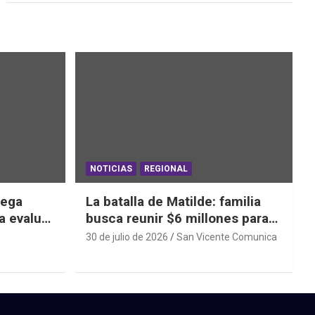
NOTICIAS
REGIONAL
iega
La batalla de Matilde: familia
a evaluar
busca reunir $6 millones para
ras el
una cirugía que no puede
30 de julio de 2026
San Vicente Comunica
esperar