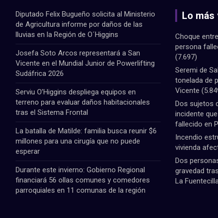
Diputado Felix Bugueño solicita al Ministerio
Lo más 
de Agricultura informe por daños de las
lluvias en la Región de O´Higgins
Choque entre
persona fall
Josefa Soto Arcos representará a San
(7.697)
Vicente en el Mundial Junior de Powerlifting
Seremi de Sa
Sudáfrica 2026
tonelada de 
Vicente
(5.84
Serviu O’Higgins despliega equipos en
terreno para evaluar daños habitacionales
Dos sujetos 
tras el Sistema Frontal
incidente qu
fallecido en 
La batalla de Matilde: familia busca reunir $6
Incendio estr
millones para una cirugía que no puede
vivienda afec
esperar
Dos personas 
Durante este invierno: Gobierno Regional
gravedad tras
financiará 56 ollas comunes y comedores
La Fuentecill
parroquiales en 11 comunas de la región