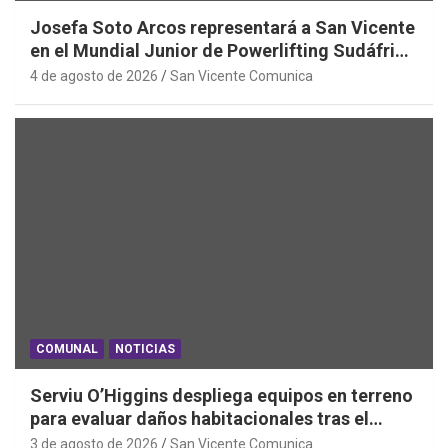
Josefa Soto Arcos representará a San Vicente
en el Mundial Junior de Powerlifting Sudáfrica
2026
4 de agosto de 2026
San Vicente Comunica
COMUNAL
NOTICIAS
Serviu O’Higgins despliega equipos en terreno
para evaluar daños habitacionales tras el
Sistema Frontal
3 de agosto de 2026
San Vicente Comunica