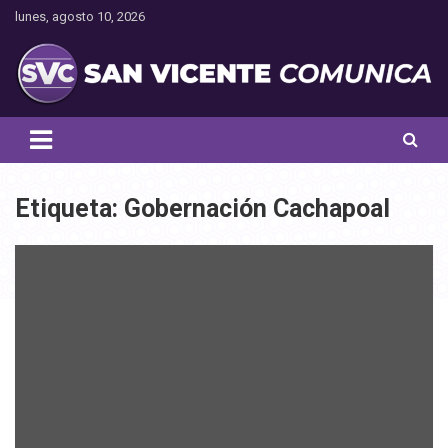
Saltar
lunes, agosto 10, 2026
al
contenido
Toda la actualidad noticiosa de nuestra comuna
San Vicente Comunica
Etiqueta:
Gobernación Cachapoal