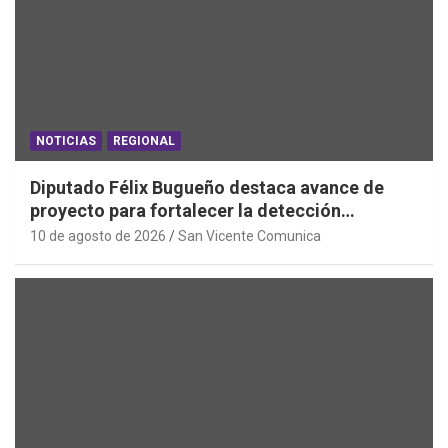
NOTICIAS
REGIONAL
Diputado Félix Bugueño destaca avance de
proyecto para fortalecer la detección
temprana del cáncer de tiroides
10 de agosto de 2026
San Vicente Comunica