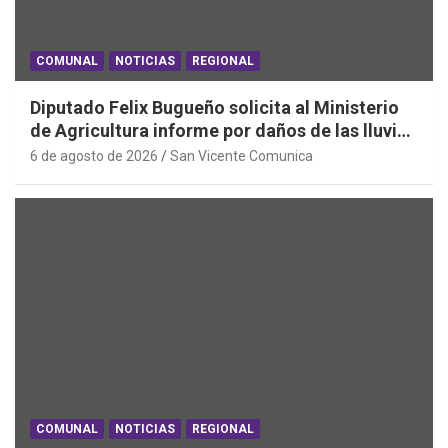
COMUNAL
NOTICIAS
REGIONAL
Diputado Felix Bugueño solicita al Ministerio
de Agricultura informe por daños de las lluvias
en la Región de O´Higgins
6 de agosto de 2026
San Vicente Comunica
COMUNAL
NOTICIAS
REGIONAL