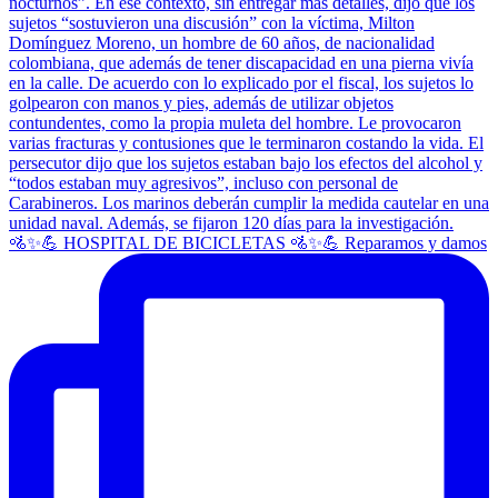
🚵✨💪 HOSPITAL DE BICICLETAS 🚵✨💪 Reparamos y damos