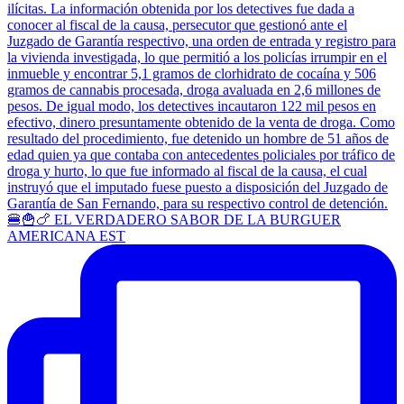
🍔🍟🍗 EL VERDADERO SABOR DE LA BURGUER
AMERICANA EST