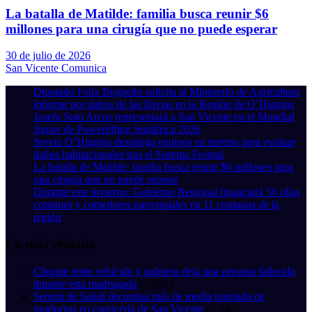
La batalla de Matilde: familia busca reunir $6
millones para una cirugía que no puede esperar
30 de julio de 2026
San Vicente Comunica
Diputado Felix Bugueño solicita al Ministerio de Agricultura
informe por daños de las lluvias en la Región de O´Higgins
Josefa Soto Arcos representará a San Vicente en el Mundial
Junior de Powerlifting Sudáfrica 2026
Serviu O’Higgins despliega equipos en terreno para evaluar
daños habitacionales tras el Sistema Frontal
La batalla de Matilde: familia busca reunir $6 millones para
una cirugía que no puede esperar
Durante este invierno: Gobierno Regional financiará 56 ollas
comunes y comedores parroquiales en 11 comunas de la
región
Lo más visitado
Choque entre vehículo y palmera deja una persona fallecida
durante esta madrugada
(7.697)
Seremi de Salud decomisa más de media tonelada de
productos en carnicería de San Vicente
(5.849)