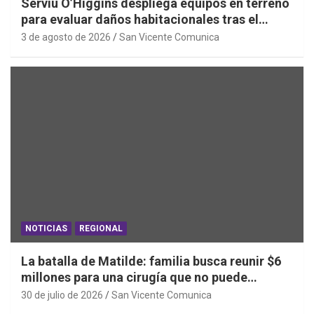
Serviu O’Higgins despliega equipos en terreno
para evaluar daños habitacionales tras el
Sistema Frontal
3 de agosto de 2026
San Vicente Comunica
NOTICIAS
REGIONAL
La batalla de Matilde: familia busca reunir $6
millones para una cirugía que no puede
esperar
30 de julio de 2026
San Vicente Comunica