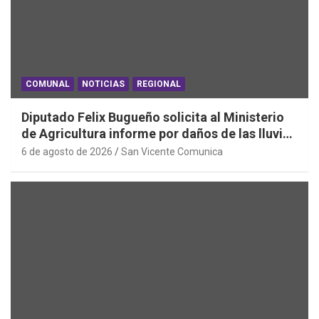
COMUNAL
NOTICIAS
REGIONAL
Diputado Felix Bugueño solicita al Ministerio
de Agricultura informe por daños de las lluvias
en la Región de O´Higgins
6 de agosto de 2026
San Vicente Comunica