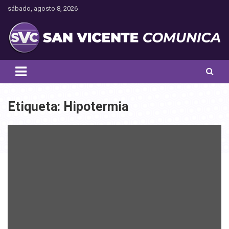
Saltar
sábado, agosto 8, 2026
al
contenido
Toda la actualidad noticiosa de nuestra comuna
San Vicente Comunica
Etiqueta:
Hipotermia