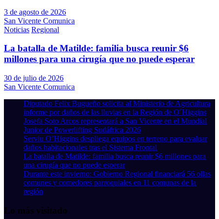
3 de agosto de 2026
San Vicente Comunica
Noticias
Regional
La batalla de Matilde: familia busca reunir $6
millones para una cirugía que no puede esperar
30 de julio de 2026
San Vicente Comunica
Diputado Felix Bugueño solicita al Ministerio de Agricultura
informe por daños de las lluvias en la Región de O´Higgins
Josefa Soto Arcos representará a San Vicente en el Mundial
Junior de Powerlifting Sudáfrica 2026
Serviu O’Higgins despliega equipos en terreno para evaluar
daños habitacionales tras el Sistema Frontal
La batalla de Matilde: familia busca reunir $6 millones para
una cirugía que no puede esperar
Durante este invierno: Gobierno Regional financiará 56 ollas
comunes y comedores parroquiales en 11 comunas de la
región
Lo más visitado