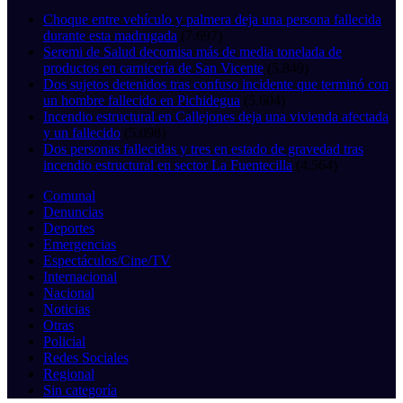
Choque entre vehículo y palmera deja una persona fallecida
durante esta madrugada
(7.697)
Seremi de Salud decomisa más de media tonelada de
productos en carnicería de San Vicente
(5.849)
Dos sujetos detenidos tras confuso incidente que terminó con
un hombre fallecido en Pichidegua
(5.604)
Incendio estructural en Callejones deja una vivienda afectada
y un fallecido
(5.098)
Dos personas fallecidas y tres en estado de gravedad tras
incendio estructural en sector La Fuentecilla
(4.564)
Comunal
Denuncias
Deportes
Emergencias
Espectáculos/Cine/TV
Internacional
Nacional
Noticias
Otras
Policial
Redes Sociales
Regional
Sin categoría