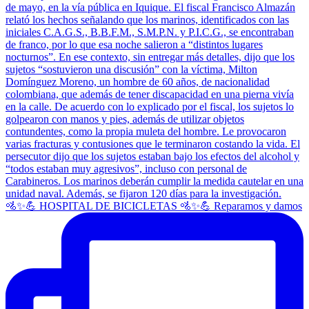
🚵✨💪 HOSPITAL DE BICICLETAS 🚵✨💪 Reparamos y damos