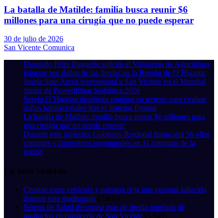
La batalla de Matilde: familia busca reunir $6
millones para una cirugía que no puede esperar
30 de julio de 2026
San Vicente Comunica
Diputado Felix Bugueño solicita al Ministerio de Agricultura
informe por daños de las lluvias en la Región de O´Higgins
Josefa Soto Arcos representará a San Vicente en el Mundial
Junior de Powerlifting Sudáfrica 2026
Serviu O’Higgins despliega equipos en terreno para evaluar
daños habitacionales tras el Sistema Frontal
La batalla de Matilde: familia busca reunir $6 millones para
una cirugía que no puede esperar
Durante este invierno: Gobierno Regional financiará 56 ollas
comunes y comedores parroquiales en 11 comunas de la
región
Lo más visitado
Choque entre vehículo y palmera deja una persona fallecida
durante esta madrugada
(7.697)
Seremi de Salud decomisa más de media tonelada de
productos en carnicería de San Vicente
(5.849)