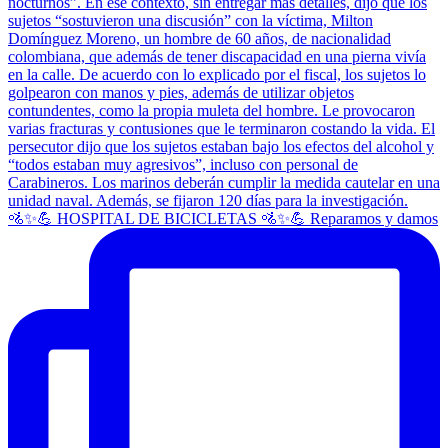
🚵✨💪 HOSPITAL DE BICICLETAS 🚵✨💪 Reparamos y damos