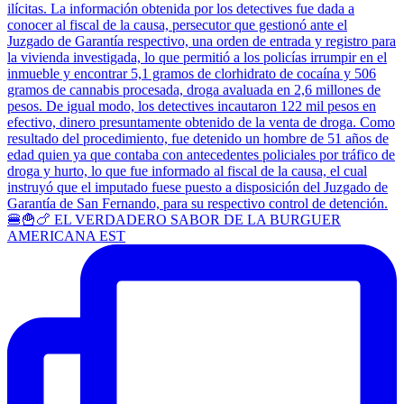
🍔🍟🍗 EL VERDADERO SABOR DE LA BURGUER
AMERICANA EST