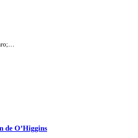
faro;…
ón de O’Higgins