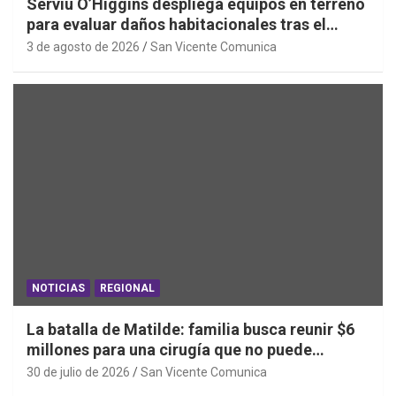
Serviu O’Higgins despliega equipos en terreno
para evaluar daños habitacionales tras el
Sistema Frontal
3 de agosto de 2026
San Vicente Comunica
NOTICIAS
REGIONAL
La batalla de Matilde: familia busca reunir $6
millones para una cirugía que no puede
esperar
30 de julio de 2026
San Vicente Comunica