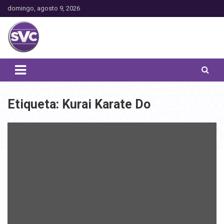
Saltar
domingo, agosto 9, 2026
al
contenido
Toda la actualidad noticiosa de nuestra comuna
San Vicente Comunica
Etiqueta:
Kurai Karate Do