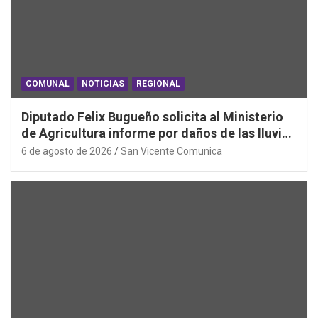
COMUNAL
NOTICIAS
REGIONAL
Diputado Felix Bugueño solicita al Ministerio
de Agricultura informe por daños de las lluvias
en la Región de O´Higgins
6 de agosto de 2026
San Vicente Comunica