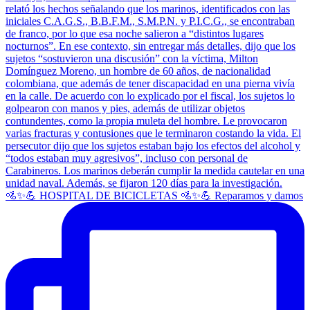
🚵✨💪 HOSPITAL DE BICICLETAS 🚵✨💪 Reparamos y damos