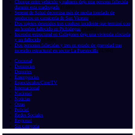
Choque entre vehículo y palmera deja una persona fallecida
durante esta madrugada
(7.697)
Seremi de Salud decomisa más de media tonelada de
productos en carnicería de San Vicente
(5.849)
Dos sujetos detenidos tras confuso incidente que terminó con
un hombre fallecido en Pichidegua
(5.604)
Incendio estructural en Callejones deja una vivienda afectada
y un fallecido
(5.098)
Dos personas fallecidas y tres en estado de gravedad tras
incendio estructural en sector La Fuentecilla
(4.564)
Comunal
Denuncias
Deportes
Emergencias
Espectáculos/Cine/TV
Internacional
Nacional
Noticias
Otras
Policial
Redes Sociales
Regional
Sin categoría