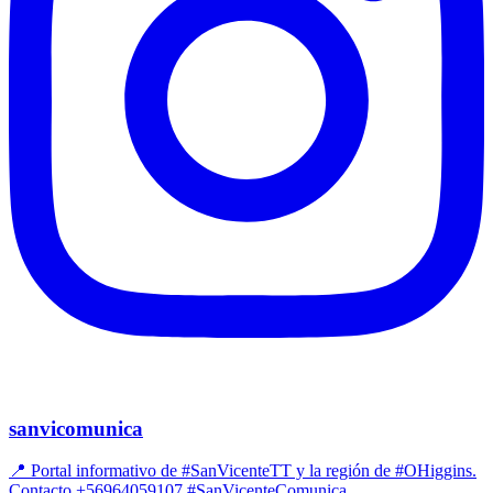
sanvicomunica
📍 Portal informativo de #SanVicenteTT y la región de #OHiggins.
Contacto +56964059107 #SanVicenteComunica.