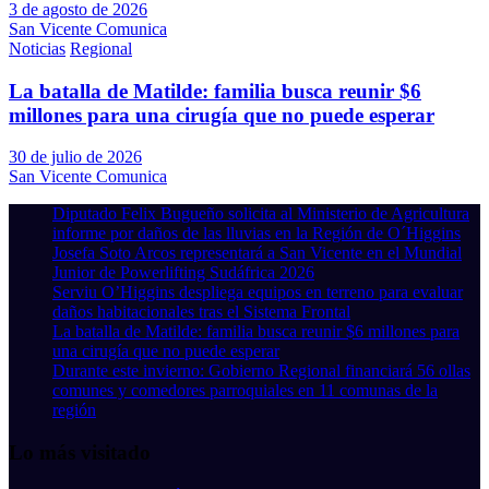
3 de agosto de 2026
San Vicente Comunica
Noticias
Regional
La batalla de Matilde: familia busca reunir $6
millones para una cirugía que no puede esperar
30 de julio de 2026
San Vicente Comunica
Diputado Felix Bugueño solicita al Ministerio de Agricultura
informe por daños de las lluvias en la Región de O´Higgins
Josefa Soto Arcos representará a San Vicente en el Mundial
Junior de Powerlifting Sudáfrica 2026
Serviu O’Higgins despliega equipos en terreno para evaluar
daños habitacionales tras el Sistema Frontal
La batalla de Matilde: familia busca reunir $6 millones para
una cirugía que no puede esperar
Durante este invierno: Gobierno Regional financiará 56 ollas
comunes y comedores parroquiales en 11 comunas de la
región
Lo más visitado