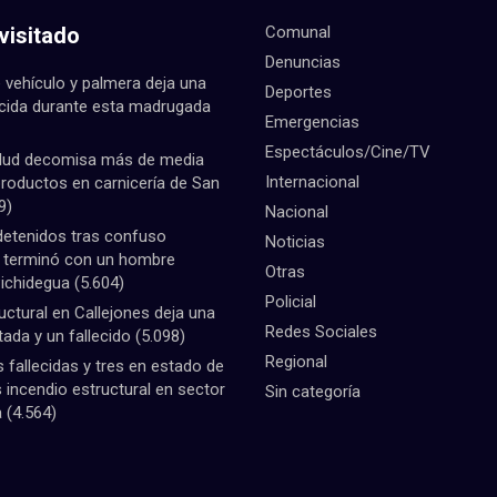
visitado
Comunal
Denuncias
 vehículo y palmera deja una
Deportes
ecida durante esta madrugada
Emergencias
Espectáculos/Cine/TV
lud decomisa más de media
Internacional
productos en carnicería de San
9)
Nacional
detenidos tras confuso
Noticias
e terminó con un hombre
Otras
Pichidegua
(5.604)
Policial
uctural en Callejones deja una
Redes Sociales
tada y un fallecido
(5.098)
Regional
fallecidas y tres en estado de
 incendio estructural en sector
Sin categoría
a
(4.564)