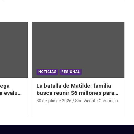
NOTICIAS
REGIONAL
iega
La batalla de Matilde: familia
a evaluar
busca reunir $6 millones para
ras el
una cirugía que no puede
30 de julio de 2026
San Vicente Comunica
esperar