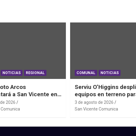
NOTICIAS
REGIONAL
COMUNAL
NOTICIAS
oto Arcos
Serviu O’Higgins despl
tará a San Vicente en
equipos en terreno par
al Junior de
daños habitacionales t
 de 2026
3 de agosto de 2026
ting Sudáfrica 2026
Sistema Frontal
e Comunica
San Vicente Comunica