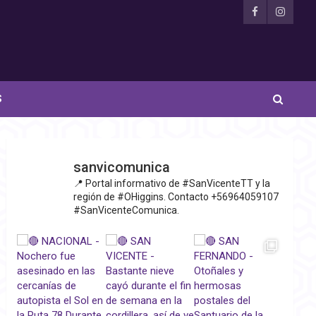
S
sanvicomunica
📍 Portal informativo de #SanVicenteTT y la
región de #OHiggins. Contacto +56964059107
#SanVicenteComunica.