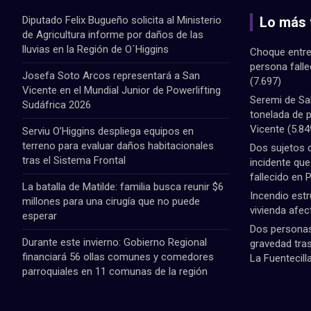
Diputado Felix Bugueño solicita al Ministerio
Lo más 
de Agricultura informe por daños de las
lluvias en la Región de O´Higgins
Choque entre
persona fall
Josefa Soto Arcos representará a San
(7.697)
Vicente en el Mundial Junior de Powerlifting
Seremi de Sa
Sudáfrica 2026
tonelada de 
Vicente
(5.84
Serviu O’Higgins despliega equipos en
terreno para evaluar daños habitacionales
Dos sujetos 
tras el Sistema Frontal
incidente qu
fallecido en 
La batalla de Matilde: familia busca reunir $6
Incendio estr
millones para una cirugía que no puede
vivienda afec
esperar
Dos personas 
Durante este invierno: Gobierno Regional
gravedad tras
financiará 56 ollas comunes y comedores
La Fuentecill
parroquiales en 11 comunas de la región