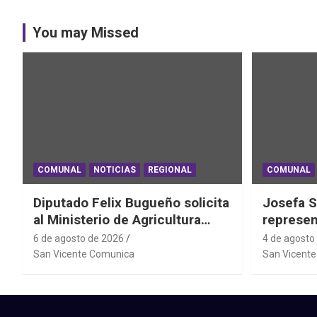
You may Missed
COMUNAL
NOTICIAS
REGIONAL
COMUNAL
Diputado Felix Bugueño solicita
Josefa S
al Ministerio de Agricultura
represen
informe por daños de las lluvias
el Mundi
6 de agosto de 2026
4 de agosto
en la Región de O´Higgins
Powerlif
San Vicente Comunica
San Vicent