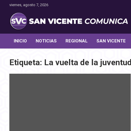
Saltar
viernes, agosto 7, 2026
al
contenido
Toda la actualidad noticiosa de nuestra comuna
San Vicente Comunica
INICIO
NOTICIAS
REGIONAL
SAN VICENTE
Etiqueta:
La vuelta de la juventu