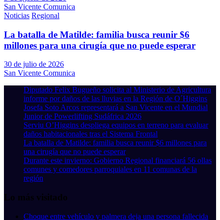
San Vicente Comunica
Noticias
Regional
La batalla de Matilde: familia busca reunir $6
millones para una cirugía que no puede esperar
30 de julio de 2026
San Vicente Comunica
Diputado Felix Bugueño solicita al Ministerio de Agricultura
informe por daños de las lluvias en la Región de O´Higgins
Josefa Soto Arcos representará a San Vicente en el Mundial
Junior de Powerlifting Sudáfrica 2026
Serviu O’Higgins despliega equipos en terreno para evaluar
daños habitacionales tras el Sistema Frontal
La batalla de Matilde: familia busca reunir $6 millones para
una cirugía que no puede esperar
Durante este invierno: Gobierno Regional financiará 56 ollas
comunes y comedores parroquiales en 11 comunas de la
región
Lo más visitado
Choque entre vehículo y palmera deja una persona fallecida