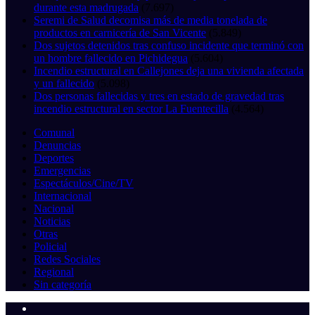
durante esta madrugada
(7.697)
Seremi de Salud decomisa más de media tonelada de
productos en carnicería de San Vicente
(5.849)
Dos sujetos detenidos tras confuso incidente que terminó con
un hombre fallecido en Pichidegua
(5.604)
Incendio estructural en Callejones deja una vivienda afectada
y un fallecido
(5.098)
Dos personas fallecidas y tres en estado de gravedad tras
incendio estructural en sector La Fuentecilla
(4.564)
Comunal
Denuncias
Deportes
Emergencias
Espectáculos/Cine/TV
Internacional
Nacional
Noticias
Otras
Policial
Redes Sociales
Regional
Sin categoría