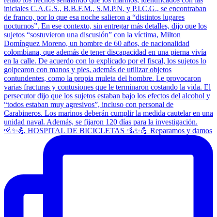
🚵✨💪 HOSPITAL DE BICICLETAS 🚵✨💪 Reparamos y damos