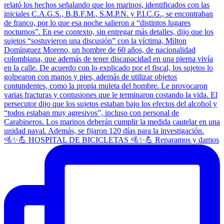
🚵✨💪 HOSPITAL DE BICICLETAS 🚵✨💪 Reparamos y damos