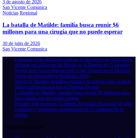
3 de agosto de 2026
San Vicente Comunica
Noticias
Regional
La batalla de Matilde: familia busca reunir $6
millones para una cirugía que no puede esperar
30 de julio de 2026
San Vicente Comunica
Diputado Felix Bugueño solicita al Ministerio de Agricultura
informe por daños de las lluvias en la Región de O´Higgins
Josefa Soto Arcos representará a San Vicente en el Mundial
Junior de Powerlifting Sudáfrica 2026
Serviu O’Higgins despliega equipos en terreno para evaluar
daños habitacionales tras el Sistema Frontal
La batalla de Matilde: familia busca reunir $6 millones para
una cirugía que no puede esperar
Durante este invierno: Gobierno Regional financiará 56 ollas
comunes y comedores parroquiales en 11 comunas de la
región
Lo más visitado