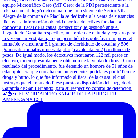
🍔🍟🍗 EL VERDADERO SABOR DE LA BURGUER
AMERICANA EST