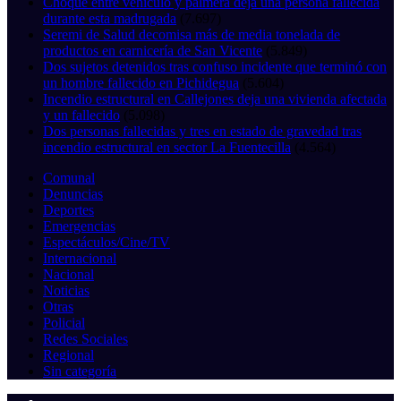
Choque entre vehículo y palmera deja una persona fallecida
durante esta madrugada
(7.697)
Seremi de Salud decomisa más de media tonelada de
productos en carnicería de San Vicente
(5.849)
Dos sujetos detenidos tras confuso incidente que terminó con
un hombre fallecido en Pichidegua
(5.604)
Incendio estructural en Callejones deja una vivienda afectada
y un fallecido
(5.098)
Dos personas fallecidas y tres en estado de gravedad tras
incendio estructural en sector La Fuentecilla
(4.564)
Comunal
Denuncias
Deportes
Emergencias
Espectáculos/Cine/TV
Internacional
Nacional
Noticias
Otras
Policial
Redes Sociales
Regional
Sin categoría