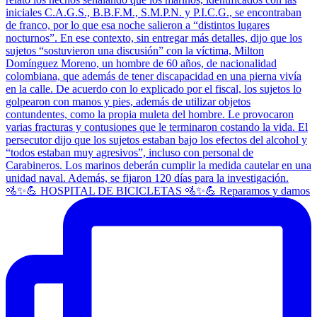
🚵✨💪 HOSPITAL DE BICICLETAS 🚵✨💪 Reparamos y damos