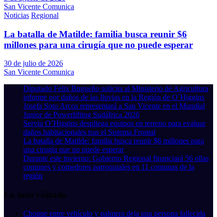
San Vicente Comunica
Noticias
Regional
La batalla de Matilde: familia busca reunir $6
millones para una cirugía que no puede esperar
30 de julio de 2026
San Vicente Comunica
Diputado Felix Bugueño solicita al Ministerio de Agricultura
informe por daños de las lluvias en la Región de O´Higgins
Josefa Soto Arcos representará a San Vicente en el Mundial
Junior de Powerlifting Sudáfrica 2026
Serviu O’Higgins despliega equipos en terreno para evaluar
daños habitacionales tras el Sistema Frontal
La batalla de Matilde: familia busca reunir $6 millones para
una cirugía que no puede esperar
Durante este invierno: Gobierno Regional financiará 56 ollas
comunes y comedores parroquiales en 11 comunas de la
región
Lo más visitado
Choque entre vehículo y palmera deja una persona fallecida