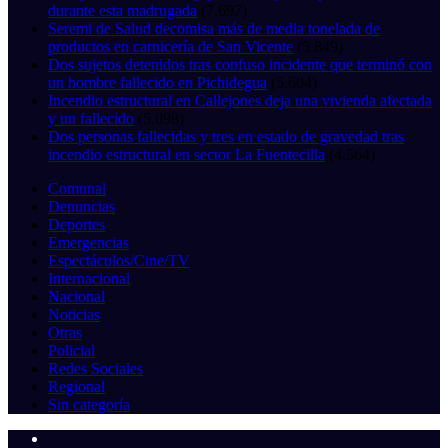
durante esta madrugada
(7.697)
Seremi de Salud decomisa más de media tonelada de
productos en carnicería de San Vicente
(5.849)
Dos sujetos detenidos tras confuso incidente que terminó con
un hombre fallecido en Pichidegua
(5.604)
Incendio estructural en Callejones deja una vivienda afectada
y un fallecido
(5.098)
Dos personas fallecidas y tres en estado de gravedad tras
incendio estructural en sector La Fuentecilla
(4.564)
Comunal
Denuncias
Deportes
Emergencias
Espectáculos/Cine/TV
Internacional
Nacional
Noticias
Otras
Policial
Redes Sociales
Regional
Sin categoría