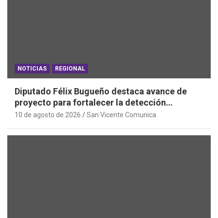
NOTICIAS
REGIONAL
Diputado Félix Bugueño destaca avance de
proyecto para fortalecer la detección
temprana del cáncer de tiroides
10 de agosto de 2026
San Vicente Comunica