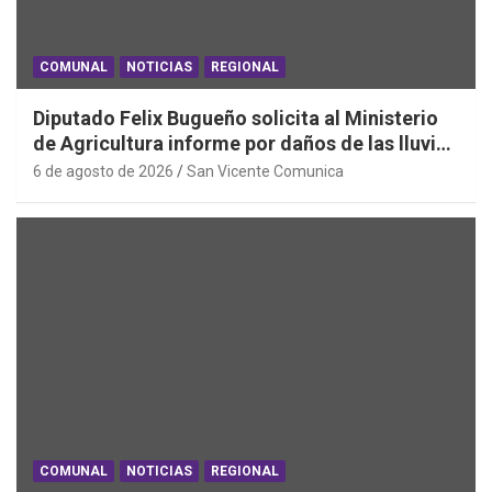
COMUNAL
NOTICIAS
REGIONAL
Diputado Felix Bugueño solicita al Ministerio
de Agricultura informe por daños de las lluvias
en la Región de O´Higgins
6 de agosto de 2026
San Vicente Comunica
COMUNAL
NOTICIAS
REGIONAL