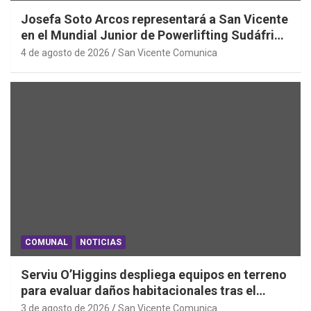
Josefa Soto Arcos representará a San Vicente
en el Mundial Junior de Powerlifting Sudáfrica
2026
4 de agosto de 2026
San Vicente Comunica
COMUNAL
NOTICIAS
Serviu O’Higgins despliega equipos en terreno
para evaluar daños habitacionales tras el
Sistema Frontal
3 de agosto de 2026
San Vicente Comunica