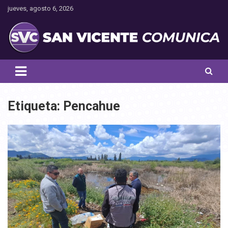
Saltar
jueves, agosto 6, 2026
al
contenido
Toda la actualidad noticiosa de nuestra comuna
San Vicente Comunica
Etiqueta:
Pencahue