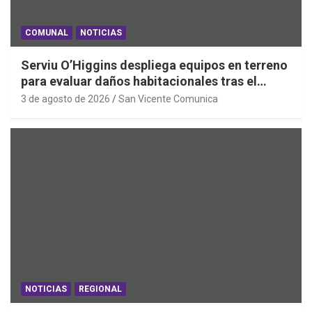
COMUNAL
NOTICIAS
Serviu O’Higgins despliega equipos en terreno
para evaluar daños habitacionales tras el
Sistema Frontal
3 de agosto de 2026
San Vicente Comunica
NOTICIAS
REGIONAL