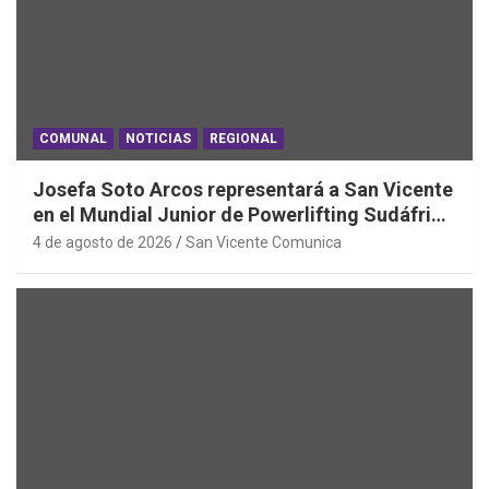
COMUNAL
NOTICIAS
REGIONAL
Josefa Soto Arcos representará a San Vicente
en el Mundial Junior de Powerlifting Sudáfrica
2026
4 de agosto de 2026
San Vicente Comunica