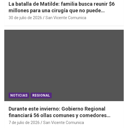
La batalla de Matilde: familia busca reunir $6
millones para una cirugía que no puede
esperar
30 de julio de 2026
San Vicente Comunica
NOTICIAS
REGIONAL
Durante este invierno: Gobierno Regional
financiará 56 ollas comunes y comedores
parroquiales en 11 comunas de la región
7 de julio de 2026
San Vicente Comunica