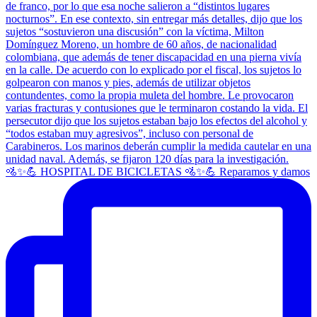
🚵✨💪 HOSPITAL DE BICICLETAS 🚵✨💪 Reparamos y damos