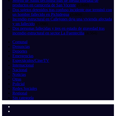
Seremi de Salud decomisa más de media tonelada de
productos en carnicería de San Vicente
(5.849)
Dos sujetos detenidos tras confuso incidente que terminó con
un hombre fallecido en Pichidegua
(5.604)
Incendio estructural en Callejones deja una vivienda afectada
y un fallecido
(5.098)
Dos personas fallecidas y tres en estado de gravedad tras
incendio estructural en sector La Fuentecilla
(4.564)
Comunal
Denuncias
Deportes
Emergencias
Espectáculos/Cine/TV
Internacional
Nacional
Noticias
Otras
Policial
Redes Sociales
Regional
Sin categoría