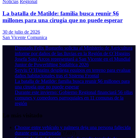
Noticias
Regional
La batalla de Matilde: familia busca reunir $6
millones para una cirugía que no puede esperar
30 de julio de 2026
San Vicente Comunica
Diputado Felix Bugueño solicita al Ministerio de Agricultura
informe por daños de las lluvias en la Región de O´Higgins
Josefa Soto Arcos representará a San Vicente en el Mundial
Junior de Powerlifting Sudáfrica 2026
Serviu O’Higgins despliega equipos en terreno para evaluar
daños habitacionales tras el Sistema Frontal
La batalla de Matilde: familia busca reunir $6 millones para
una cirugía que no puede esperar
Durante este invierno: Gobierno Regional financiará 56 ollas
comunes y comedores parroquiales en 11 comunas de la
región
Lo más visitado
Choque entre vehículo y palmera deja una persona fallecida
durante esta madrugada
(7.697)