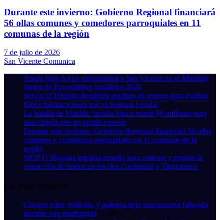
Durante este invierno: Gobierno Regional financiará
56 ollas comunes y comedores parroquiales en 11
comunas de la región
7 de julio de 2026
San Vicente Comunica
Josefa Soto Arcos representará a San Vicente en el Mundial
Junior de Powerlifting Sudáfrica 2026
Serviu O’Higgins despliega equipos en terreno para evaluar
daños habitacionales tras el Sistema Frontal
La batalla de Matilde: familia busca reunir $6 millones para
una cirugía que no puede esperar
Durante este invierno: Gobierno Regional financiará 56 ollas
comunes y comedores parroquiales en 11 comunas de la
región
MOP O’Higgins impulsa estudio para ordenar y regular la
extracción de áridos en los ríos Cachapoal y Tinguiririca
Lo más visitado
Choque entre vehículo y palmera deja una persona fallecida
durante esta madrugada
(7.696)