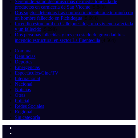
Seremi de Salud decomisa más de media tonelada de
productos en carnicería de San Vicente
(5.849)
Dos sujetos detenidos tras confuso incidente que terminó con
un hombre fallecido en Pichidegua
(5.604)
Incendio estructural en Callejones deja una vivienda afectada
y un fallecido
(5.098)
Dos personas fallecidas y tres en estado de gravedad tras
incendio estructural en sector La Fuentecilla
(4.564)
Comunal
Denuncias
Deportes
Emergencias
Espectáculos/Cine/TV
Internacional
Nacional
Noticias
Otras
Policial
Redes Sociales
Regional
Sin categoría