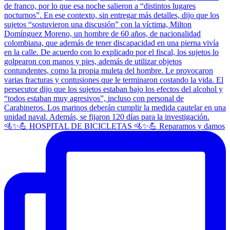
🚵✨💪 HOSPITAL DE BICICLETAS 🚵✨💪 Reparamos y damos