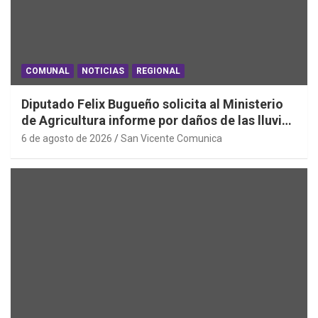
COMUNAL
NOTICIAS
REGIONAL
Diputado Felix Bugueño solicita al Ministerio
de Agricultura informe por daños de las lluvias
en la Región de O´Higgins
6 de agosto de 2026
San Vicente Comunica