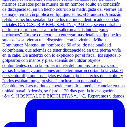
🚵✨💪 HOSPITAL DE BICICLETAS 🚵✨💪 Reparamos y damos