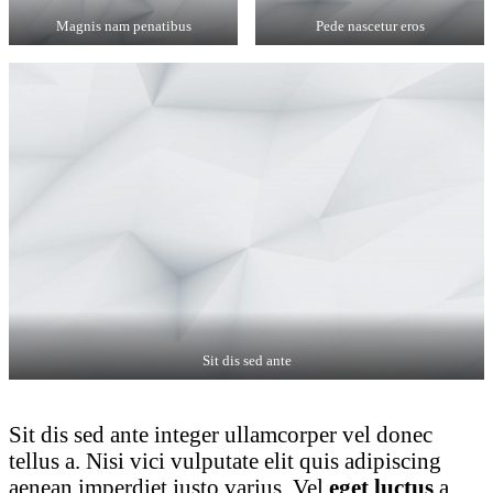
Magnis nam penatibus
Pede nascetur eros
Sit dis sed ante
Sit dis sed ante integer ullamcorper vel donec
tellus a. Nisi vici vulputate elit quis adipiscing
aenean imperdiet justo varius. Vel
eget luctus
a