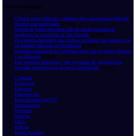
Lo más visitado
Choque entre vehículo y palmera deja una persona fallecida
durante esta madrugada
(7.696)
Seremi de Salud decomisa más de media tonelada de
productos en carnicería de San Vicente
(5.849)
Dos sujetos detenidos tras confuso incidente que terminó con
un hombre fallecido en Pichidegua
(5.604)
Incendio estructural en Callejones deja una vivienda afectada
y un fallecido
(5.098)
Dos personas fallecidas y tres en estado de gravedad tras
incendio estructural en sector La Fuentecilla
(4.564)
Comunal
Denuncias
Deportes
Emergencias
Espectáculos/Cine/TV
Internacional
Nacional
Noticias
Otras
Policial
Redes Sociales