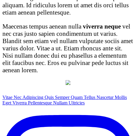
aliquam. Id ridiculus lorem ut amet dis orci tellus
etiam aenean pellentesque.
Maecenas tempus aenean nulla
viverra neque
vel
nec cras justo sapien condimentum ut varius.
Blandit sem etiam vel nullam vulputate sociis amet
varius dolor. Vitae a ut. Etiam rhoncus ante sit.
Nisi nullam donec dui eu phasellus a elementum
elit faucibus nec. Eros eu pulvinar pede luctus sit
aenean lorem.
Navegación
Vitae Nec Adipiscing Quis Semper Quam Tellus Nascetur Mollis
Eget Viverra Pellentesque Nullam Ultricies
de
entradas