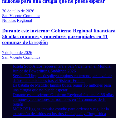
millones para una cirugía que no puede esperar
30 de julio de 2026
San Vicente Comunica
Noticias
Regional
Durante este invierno: Gobierno Regional financiará
56 ollas comunes y comedores parroquiales en 11
comunas de la región
7 de julio de 2026
San Vicente Comunica
Josefa Soto Arcos representará a San Vicente en el Mundial
Junior de Powerlifting Sudáfrica 2026
Serviu O’Higgins despliega equipos en terreno para evaluar
daños habitacionales tras el Sistema Frontal
La batalla de Matilde: familia busca reunir $6 millones para
una cirugía que no puede esperar
Durante este invierno: Gobierno Regional financiará 56 ollas
comunes y comedores parroquiales en 11 comunas de la
región
MOP O’Higgins impulsa estudio para ordenar y regular la
extracción de áridos en los ríos Cachapoal y Tinguiririca