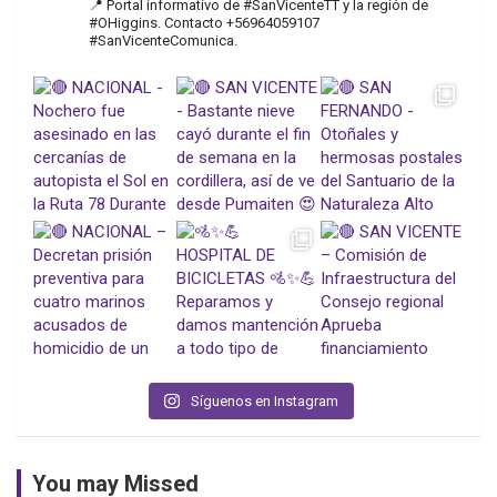
📍 Portal informativo de #SanVicenteTT y la región de
#OHiggins. Contacto +56964059107
#SanVicenteComunica.
Síguenos en Instagram
You may Missed