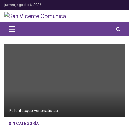
Saltar
jueves, agosto 6, 2026
al
contenido
Toda la actualidad noticiosa de nuestra comuna
San Vicente Comunica
Pellentesque venenatis ac
SIN CATEGORÍA