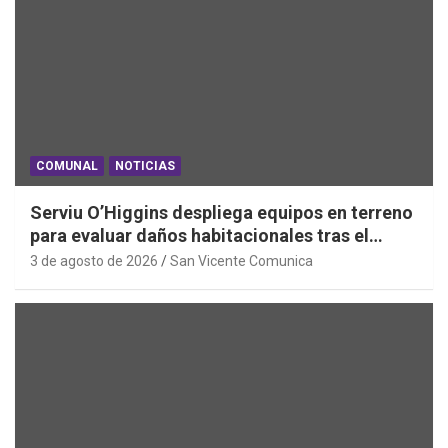
COMUNAL
NOTICIAS
Serviu O’Higgins despliega equipos en terreno
para evaluar daños habitacionales tras el
Sistema Frontal
3 de agosto de 2026
San Vicente Comunica