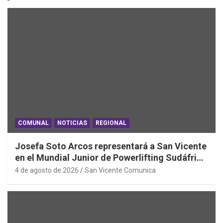
COMUNAL
NOTICIAS
REGIONAL
Josefa Soto Arcos representará a San Vicente
en el Mundial Junior de Powerlifting Sudáfrica
2026
4 de agosto de 2026
San Vicente Comunica