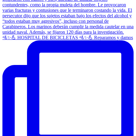
🚵✨💪 HOSPITAL DE BICICLETAS 🚵✨💪 Reparamos y damos