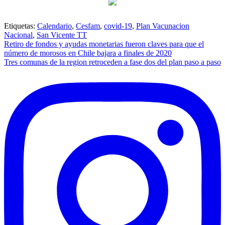
Etiquetas:
Calendario
,
Cesfam
,
covid-19
,
Plan Vacunacion
Nacional
,
San Vicente TT
Navegación
Retiro de fondos y ayudas monetarias fueron claves para que el
número de morosos en Chile bajara a finales de 2020
de
Tres comunas de la region retroceden a fase dos del plan paso a paso
entradas