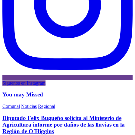
Síguenos en Instagram
You may Missed
Comunal
Noticias
Regional
Diputado Felix Bugueño solicita al Ministerio de
Agricultura informe por daños de las lluvias en la
Región de O´Higgins