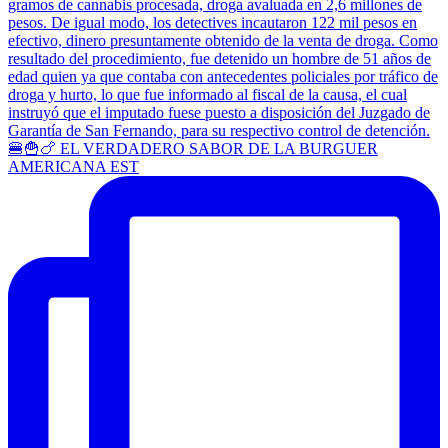
🍔🍟🍗 EL VERDADERO SABOR DE LA BURGUER
AMERICANA EST